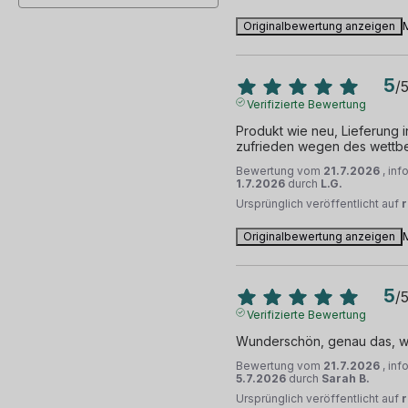
Originalbewertung anzeigen
5
/
Verifizierte Bewertung
Produkt wie neu, Lieferung in
zufrieden wegen des wettb
Bewertung vom
21.7.2026
, in
1.7.2026
durch
L.G.
Ursprünglich veröffentlicht auf
Originalbewertung anzeigen
5
/
Verifizierte Bewertung
Wunderschön, genau das, wa
Bewertung vom
21.7.2026
, in
5.7.2026
durch
Sarah B.
Ursprünglich veröffentlicht auf