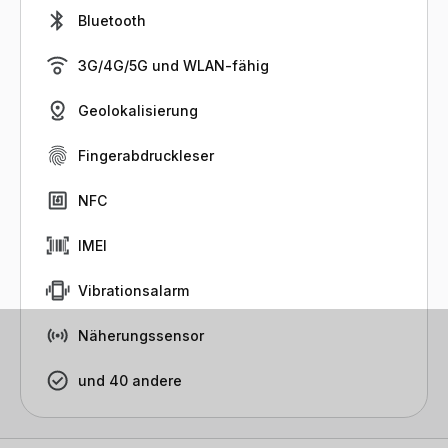
Bluetooth
3G/4G/5G und WLAN-fähig
Geolokalisierung
Fingerabdruckleser
NFC
IMEI
Vibrationsalarm
Näherungssensor
und 40 andere