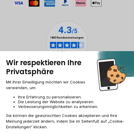
Impressum & ANB
Allgemeine Geschäftsbedingungen
Cookies
Personenbezogener daten
Barrierefreiheit
Sitemap
DE/AT | €
© 2009-2026 RECOMMERCE - Alle Rechte vorbehalten.