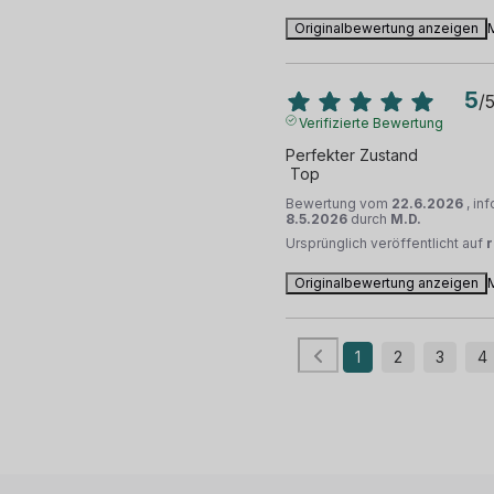
Originalbewertung anzeigen
5
/
Verifizierte Bewertung
Perfekter Zustand 

 Top
Bewertung vom
22.6.2026
, in
8.5.2026
durch
M.D.
Ursprünglich veröffentlicht auf
Originalbewertung anzeigen
1
2
3
4