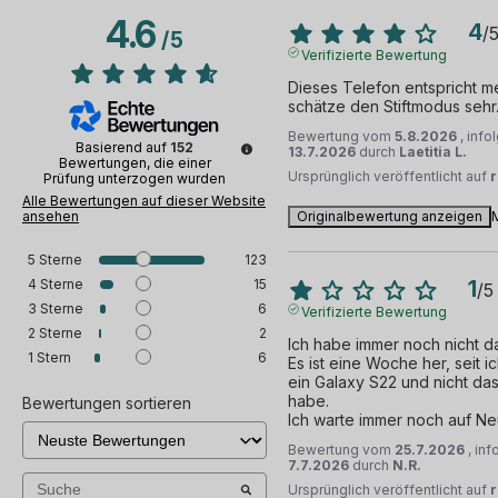
4.6
4
/
/
5
Verifizierte Bewertung
Dieses Telefon entspricht me
schätze den Stiftmodus sehr
Bewertung vom
5.8.2026
, inf
Basierend auf
152
13.7.2026
durch
Laetitia L.
Bewertungen, die einer
Ursprünglich veröffentlicht auf
Prüfung unterzogen wurden
Alle Bewertungen auf dieser Website
ansehen
Originalbewertung anzeigen
5
Sterne
123
4
Sterne
15
1
/
5
3
Sterne
6
Verifizierte Bewertung
2
Sterne
2
Ich habe immer noch nicht das
1
Stern
6
Es ist eine Woche her, seit i
ein Galaxy S22 und nicht das
habe.

Bewertungen sortieren
Ich warte immer noch auf Ne
Bewertung vom
25.7.2026
, in
7.7.2026
durch
N.R.
Ursprünglich veröffentlicht auf