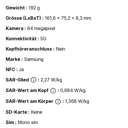
Gewicht
192 g
Grösse (LxBxT)
161,6 x 75,2 x 8,3 mm
Kamera
64 megapixel
Konnektivität
5G
Kopfhöreranschluss
Nein
Marke
Samsung
NFC
Ja
SAR-Glied
2,27 W/kg
SAR-Wert am Kopf
0,684 W/kg
SAR-Wert am Körper
1,368 W/kg
SD-Karte
Keine
Sim
Mono sim