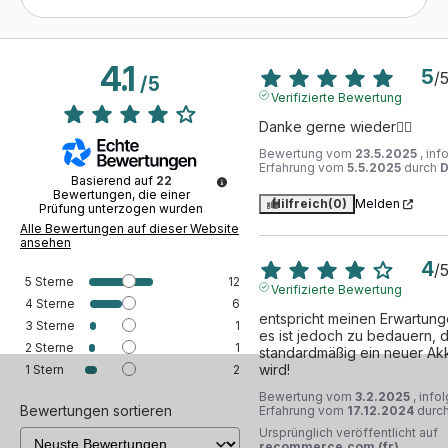
4.1
5
/
/
5
Verifizierte Bewertung
Danke gerne wieder👍🏻
Bewertung vom
23.5.2025
, inf
Erfahrung vom
5.5.2025
durch
D
Basierend auf
22
Bewertungen, die einer
Hilfreich
(0)
Melden
Prüfung unterzogen wurden
Alle Bewertungen auf dieser Website
ansehen
4
/
5
Sterne
12
Verifizierte Bewertung
4
Sterne
6
entspricht meinen Erwartung
3
Sterne
1
es ist jedoch zu bedauern, da
2
Sterne
1
standardmäßig ein neuer Akku
wird!
1
Stern
2
Bewertung vom
3.2.2025
, info
Bewertungen sortieren
Erfahrung vom
17.12.2024
durc
Ursprünglich veröffentlicht auf
recommerce.com (fr)