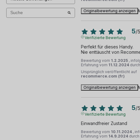
Originalbewertung anzeigen
5
/
Verifizierte Bewertung
Perfekt für dieses Handy. 

Nie enttäuscht von Recomm
Bewertung vom
1.2.2025
, info
Erfahrung vom
11.12.2024
durc
Ursprünglich veröffentlicht auf
recommerce.com (fr)
Originalbewertung anzeigen
5
/
Verifizierte Bewertung
Einwandfreier Zustand
Bewertung vom
10.11.2024
, in
Erfahrung vom
14.9.2024
durc