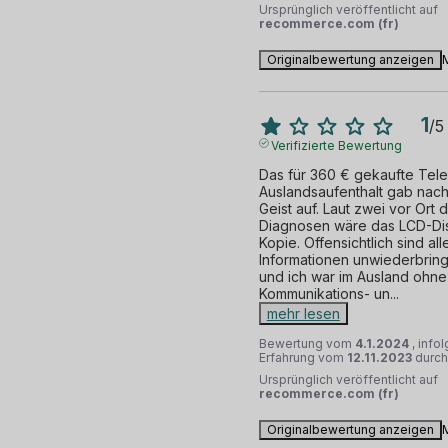
Ursprünglich veröffentlicht auf
recommerce.com (fr)
Originalbewertung anzeigen
1
/
5
Verifizierte Bewertung
Das für 360 € gekaufte Telef
Auslandsaufenthalt gab nach
Geist auf. Laut zwei vor Ort 
Diagnosen wäre das LCD-Dis
Kopie. Offensichtlich sind all
Informationen unwiederbringl
und ich war im Ausland ohne 
Kommunikations- un
...
mehr lesen
Bewertung vom
4.1.2024
, info
Erfahrung vom
12.11.2023
durc
Ursprünglich veröffentlicht auf
recommerce.com (fr)
Originalbewertung anzeigen