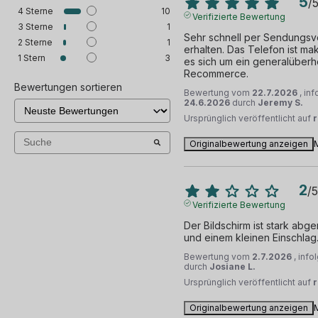
5
/
4
Sterne
10
Verifizierte Bewertung
3
Sterne
1
Sehr schnell per Sendungsve
2
Sterne
1
erhalten. Das Telefon ist mak
1
Stern
3
es sich um ein generalüberho
Recommerce.
Bewertungen sortieren
Bewertung vom
22.7.2026
, in
24.6.2026
durch
Jeremy S.
Ursprünglich veröffentlicht auf
Originalbewertung anzeigen
2
/
5
Verifizierte Bewertung
Der Bildschirm ist stark abg
und einem kleinen Einschlag
Bewertung vom
2.7.2026
, inf
durch
Josiane L.
Ursprünglich veröffentlicht auf
Originalbewertung anzeigen