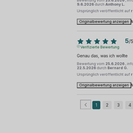
Bewertung vom
25.6.2026
, in
9.6.2026
durch
Anthony L.
Ursprünglich veröffentlicht auf
Originalbewertung anzeigen
5
/
Verifizierte Bewertung
Genau das, was ich wollte
Bewertung vom
25.6.2026
, in
22.5.2026
durch
Bernard G.
Ursprünglich veröffentlicht auf
Originalbewertung anzeigen
1
2
3
4