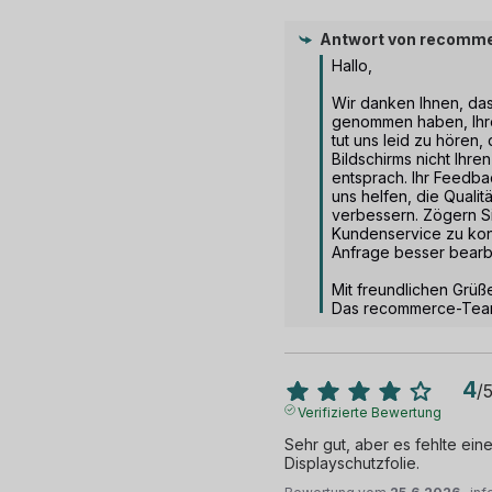
Antwort von
recomme
Hallo,

Wir danken Ihnen, dass
genommen haben, Ihre 
tut uns leid zu hören,
Bildschirms nicht Ihre
entsprach. Ihr Feedbac
uns helfen, die Qualit
verbessern. Zögern Si
Kundenservice zu kont
Anfrage besser bearbe
Mit freundlichen Grüße
Das recommerce-Te
4
/
Verifizierte Bewertung
Sehr gut, aber es fehlte ein
Displayschutzfolie.