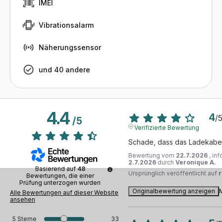
IMEI
Vibrationsalarm
Näherungssensor
und 40 andere
4.4
4
/
/
5
Verifizierte Bewertung
Schade, dass das Ladekabel
Bewertung vom
22.7.2026
, in
2.7.2026
durch
Veronique A.
Basierend auf
48
Ursprünglich veröffentlicht auf
Bewertungen, die einer
Prüfung unterzogen wurden
Originalbewertung anzeigen
Alle Bewertungen auf dieser Website
ansehen
5
Sterne
33