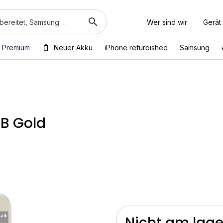
Wer sind wir
Gerät
 Premium
Neuer Akku
iPhone refurbished
Samsung
GB Gold
Nicht am lage