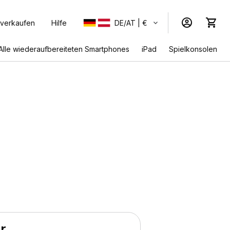
 verkaufen
Hilfe
DE/AT | €
Alle wiederaufbereiteten Smartphones
iPad
Spielkonsolen
r