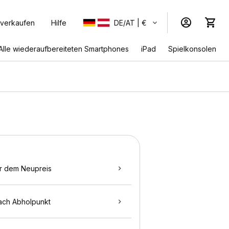
 verkaufen
Hilfe
DE/AT | €
Alle wiederaufbereiteten Smartphones
iPad
Spielkonsolen
r dem Neupreis
ach Abholpunkt