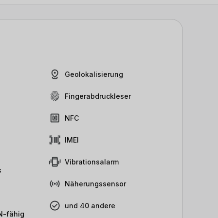
Geolokalisierung
Fingerabdruckleser
NFC
IMEI
Vibrationsalarm
s
Näherungssensor
und 40 andere
-fähig