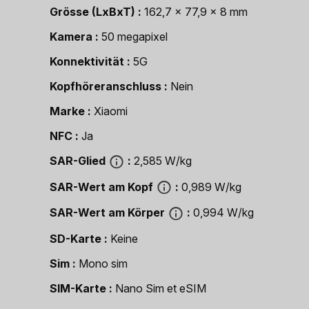
Grösse (LxBxT)
162,7 x 77,9 x 8 mm
Kamera
50 megapixel
Konnektivität
5G
Kopfhöreranschluss
Nein
Marke
Xiaomi
NFC
Ja
SAR-Glied
2,585 W/kg
SAR-Wert am Kopf
0,989 W/kg
SAR-Wert am Körper
0,994 W/kg
SD-Karte
Keine
Sim
Mono sim
SIM-Karte
Nano Sim et eSIM