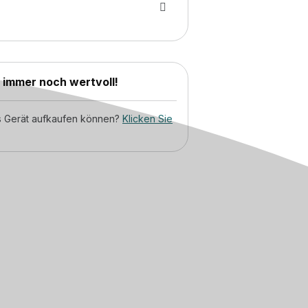
d immer noch wertvoll!
tes Gerät aufkaufen können?
Klicken Sie