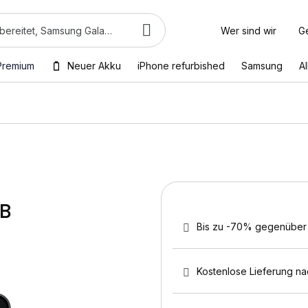
Wer sind wir
G
Premium
Neuer Akku
iPhone refurbished
Samsung
A
GB
Bis zu -70% gegenüber
Kostenlose Lieferung n