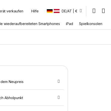
erät verkaufen
Hilfe
DE/AT | €
lle wiederaufbereiteten Smartphones
iPad
Spielkonsolen
 dem Neupreis
ach Abholpunkt