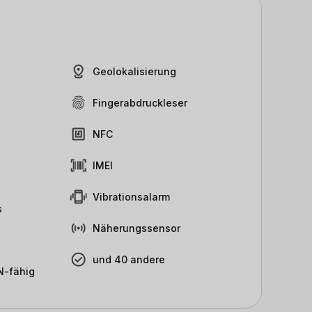
Geolokalisierung
Fingerabdruckleser
NFC
IMEI
Vibrationsalarm
s
Näherungssensor
und 40 andere
-fähig