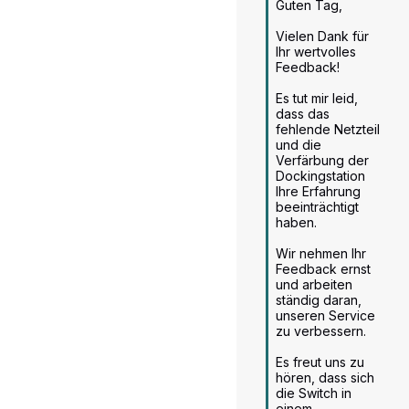
Guten Tag,

mit anderen!
Vielen Dank für 
Die Konsolen, die wir bei uns anbieten (wie die
Ihr wertvolles 
refurbished Nintendo Switch 2017 32 GB in Blau
Feedback!

und Rot
), sind zurückgesetzt und getestet und
Es tut mir leid, 
funktionieren einwandfrei. So garantieren wir ein
dass das 
perfektes Refurbished-Erlebnis.
fehlende Netzteil 
und die 
Verfärbung der 
Dockingstation 
Ihre Erfahrung 
beeinträchtigt 
haben.

Wir nehmen Ihr 
Feedback ernst 
und arbeiten 
ständig daran, 
unseren Service 
zu verbessern.

Es freut uns zu 
hören, dass sich 
die Switch in 
einem 