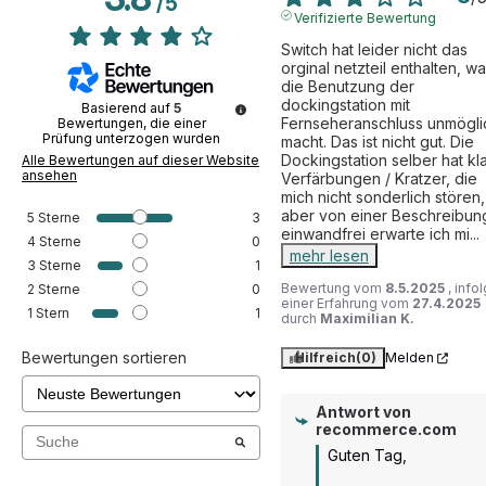
/
5
Verifizierte Bewertung
Die
refurbished Nintendo Switch 2017 32 GB in Blau
Switch hat leider nicht das 
und Rot
hat ein widerstandsfähiges Kunststoffgehäuse.
orginal netzteil enthalten, wa
die Benutzung der 
Darüber hinaus verfügt die Konsole über 5 USB-
dockingstation mit 
Basierend auf
5
Anschlüsse, was die Konnektivität erheblich vereinfacht.
Fernseheranschluss unmöglic
Bewertungen, die einer
Prüfung unterzogen wurden
macht. Das ist nicht gut. Die 
Leistungstechnisch ist dieses Modell auf der Höhe der
Dockingstation selber hat kla
Alle Bewertungen auf dieser Website
Zeit. Tatsächlich ist es mit einem Custom-Tegra-
ansehen
Verfärbungen / Kratzer, die 
Prozessor in Kombination mit einem leistungsstarken
mich nicht sonderlich stören, 
aber von einer Beschreibung
5
Sterne
3
Grafikchip und 4 GB RAM ausgestattet. Mit all diesen
einwandfrei erwarte ich mi
...
4
Sterne
0
Komponenten erhalten Sie eine reibungslose Navigation
mehr lesen
3
Sterne
1
und eine noch bessere Bildqualität. Um das Ganze
Bewertung vom
8.5.2025
, info
2
Sterne
0
abzurunden, hat die
refurbished Nintendo Switch
einer Erfahrung vom
27.4.2025
1
Stern
1
durch
Maximilian K.
2017 32 GB in Blau und Rot
eine interne Kapazität von
32 GB, erweiterbar mit einer Micro-SD-Karte. Erreicht
Bewertungen sortieren
Hilfreich
(0)
Melden
werden können maximal 2 TB.
< br>
Antwort von
Bestellen Sie jetzt die
refurbished Nintendo Switch
recommerce.com
2017 32 GB in Blau und Rot
und erleben Sie dann eine
Guten Tag,

Vielzahl von Spielen, entweder allein oder gemeinsam