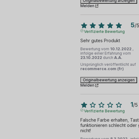
Originalbewertung anzeigen
Melden
5
/
Verifizierte Bewertung
Sehr gutes Produkt
Bewertung vom
10.12.2022
,
infolge einer Erfahrung vom
23.10.2022
durch
A.A.
Ursprünglich veröffentlicht auf
recommerce.com (fr)
Originalbewertung anzeigen
Melden
1
/
5
Verifizierte Bewertung
Falsche Farbe erhalten, Tast
funktionieren schlecht oder g
nicht!
Bewertung vom
8.3.2022
, info