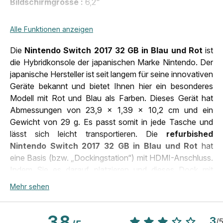
Bildschirmgrösse
6,2"
Erscheinungsjahr
2017
Alle Funktionen anzeigen
Gewicht
297 g
Die
Nintendo Switch 2017 32 GB in Blau und Rot
ist
inklusive
1 x Nintendo Switch Dock, 2 x Joy-Con, 2 x
die Hybridkonsole der japanischen Marke Nintendo. Der
Zubehör
Joy-Con-Handgelenksschlaufen, 1 x Joy-
japanische Hersteller ist seit langem für seine innovativen
Con-Halterung, 1 x HDMI-Kabel
Geräte bekannt und bietet Ihnen hier ein besonderes
Marke
Nintendo
Modell mit Rot und Blau als Farben. Dieses Gerät hat
Abmessungen von 23,9 x 1,39 x 10,2 cm und ein
Gewicht von 29 g. Es passt somit in jede Tasche und
lässt sich leicht transportieren. Die
refurbished
Nintendo Switch 2017 32 GB in Blau und Rot
hat
eine Basis (bzw. „Dockingstation“) mit HDMI-Anschluss.
Indem Sie es darauf platzieren und dieses Dock mit
Ihrem Fernseher verbinden, können Sie die
Mehr sehen
„Heimkonsolen-Version“ des
refurbished Nintendo
Switch 2017 32 GB in Blau und Rot
für Spiele mit
3.8
Familie oder Freunden genießen.
3
/