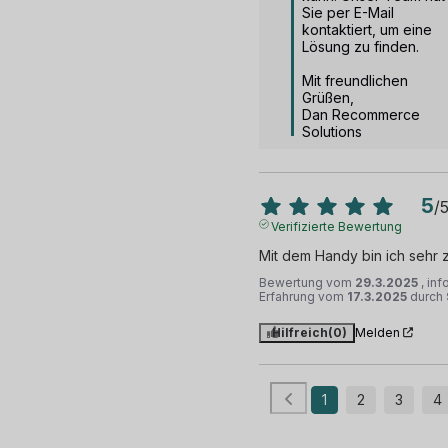
Sie per E-Mail 
kontaktiert, um eine 
Lösung zu finden.

Mit freundlichen 
Grüßen,

Dan Recommerce 
Solutions
5
/
Verifizierte Bewertung
Mit dem Handy bin ich sehr 
Bewertung vom
29.3.2025
, inf
Erfahrung vom
17.3.2025
durch
Hilfreich
(0)
Melden
1
2
3
4