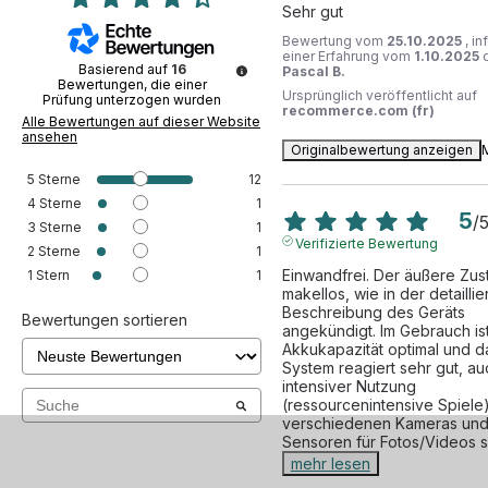
Sehr gut
Bewertung vom
25.10.2025
, i
einer Erfahrung vom
1.10.2025
Basierend auf
16
Pascal B.
Bewertungen, die einer
Ursprünglich veröffentlicht auf
Prüfung unterzogen wurden
recommerce.com (fr)
Alle Bewertungen auf dieser Website
ansehen
Originalbewertung anzeigen
5
Sterne
12
4
Sterne
1
5
/
3
Sterne
1
Verifizierte Bewertung
2
Sterne
1
Einwandfrei. Der äußere Zusta
1
Stern
1
makellos, wie in der detaillier
Beschreibung des Geräts 
Bewertungen sortieren
angekündigt. Im Gebrauch ist
Akkukapazität optimal und da
System reagiert sehr gut, auc
intensiver Nutzung 
(ressourcenintensive Spiele).
verschiedenen Kameras und
Sensoren für Fotos/Videos 
mehr lesen