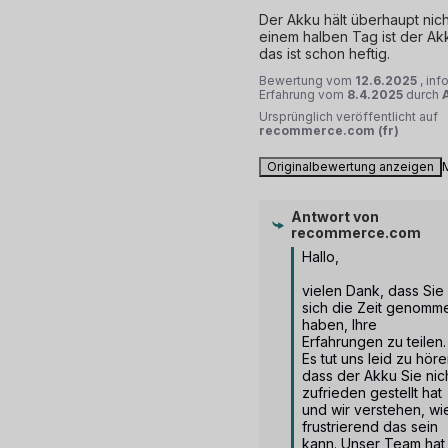
Der Akku hält überhaupt nich
einem halben Tag ist der Akku
das ist schon heftig.
Bewertung vom
12.6.2025
, inf
Erfahrung vom
8.4.2025
durch
A
Ursprünglich veröffentlicht auf
recommerce.com (fr)
Originalbewertung anzeigen
Antwort von
recommerce.com
Hallo,

vielen Dank, dass Sie 
sich die Zeit genomme
haben, Ihre 
Erfahrungen zu teilen. 
Es tut uns leid zu hören
dass der Akku Sie nich
zufrieden gestellt hat 
und wir verstehen, wie
frustrierend das sein 
kann. Unser Team hat 