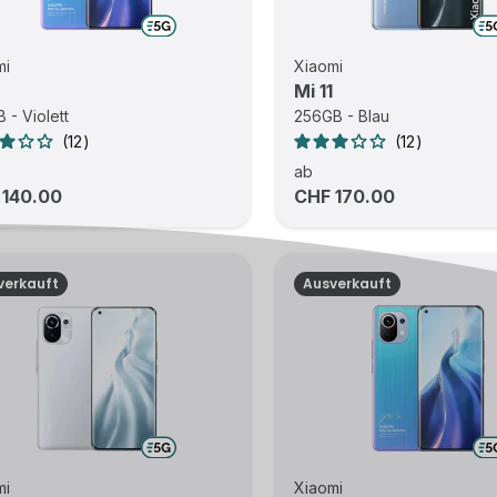
mi
Xiaomi
Mi 11
 - Violett
256GB - Blau
12
12
ab
 140.00
CHF 170.00
verkauft
Ausverkauft
mi
Xiaomi