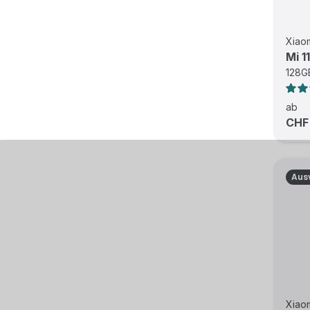
Xiao
Mi 11
128GB
ab
CHF
Aus
Xiao