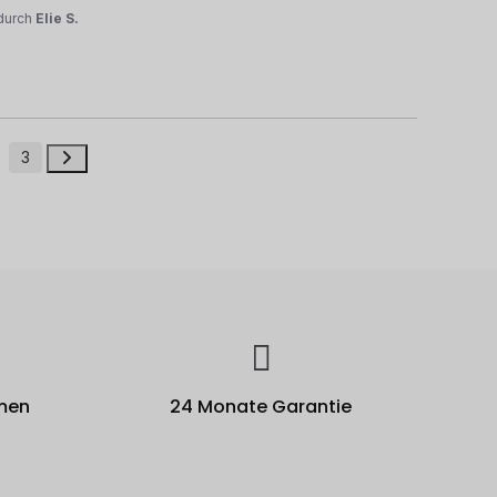
durch
Elie S.
3
men
24 Monate Garantie