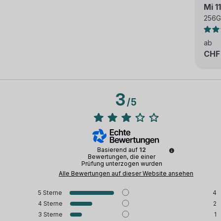
Mi 11
256G
ab
CHF
3
/
5
Basierend auf
12
Bewertungen, die einer
Prüfung unterzogen wurden
Alle Bewertungen auf dieser Website ansehen
5
Sterne
4
4
Sterne
2
3
Sterne
1