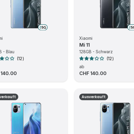
mi
Xiaomi
Mi 11
 - Blau
128GB - Schwarz
12
12
ab
 140.00
CHF 140.00
verkauft
Ausverkauft