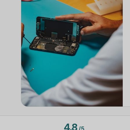
4.8
/
5