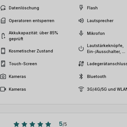
Datenlöschung
Flash
Operatoren entsperren
Lautsprecher
Akkukapazität: über 85%
Mikrofon
geprüft
Lautstärkeknöpfe,
Kosmetischer Zustand
Ein-/Ausschalter, ...
Touch-Screen
Ladegerätanschlus
Kameras
Bluetooth
Kameras
3G/4G/5G und WLAN
5
/
5