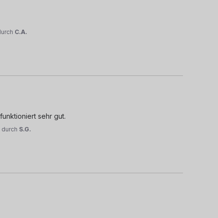
durch
C.A.
unktioniert sehr gut.
4
durch
S.G.