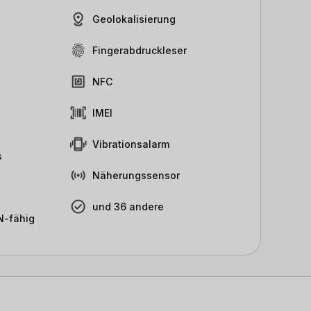
Geolokalisierung
Fingerabdruckleser
NFC
IMEI
Vibrationsalarm
s
Näherungssensor
und 36 andere
-fähig