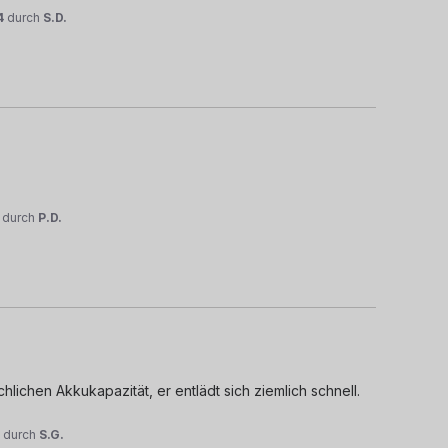
4
durch
S.D.
durch
P.D.
lichen Akkukapazität, er entlädt sich ziemlich schnell. 
4
durch
S.G.