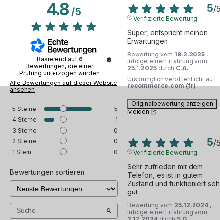
4.8
5
/
/
5
Verifizierte Bewertung
Super, entspricht meinen 
Erwartungen
Bewertung vom
19.2.2025
,
Basierend auf
6
infolge einer Erfahrung vom
Bewertungen, die einer
25.1.2025
durch
C.A.
Prüfung unterzogen wurden
Ursprünglich veröffentlicht auf
Alle Bewertungen auf dieser Website
recommerce.com (fr)
ansehen
Originalbewertung anzeigen
5
Sterne
5
Melden
4
Sterne
1
3
Sterne
0
5
2
Sterne
0
/
1
Stern
0
Verifizierte Bewertung
Sehr zufrieden mit dem 
Bewertungen sortieren
Telefon, es ist in gutem 
Zustand und funktioniert sehr
gut.
Bewertung vom
25.12.2024
,
infolge einer Erfahrung vom
2.12.2024
durch
S.G.