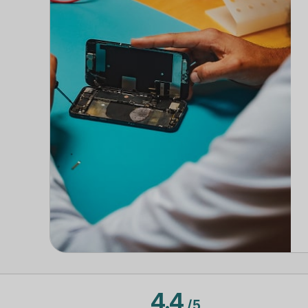
4.4
/
5