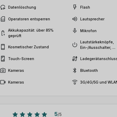
Datenlöschung
Flash
Operatoren entsperren
Lautsprecher
Akkukapazität: über 85%
Mikrofon
geprüft
Lautstärkeknöpfe,
Kosmetischer Zustand
Ein-/Ausschalter, ...
Touch-Screen
Ladegerätanschlus
Kameras
Bluetooth
Kameras
3G/4G/5G und WLAN
5
/
5