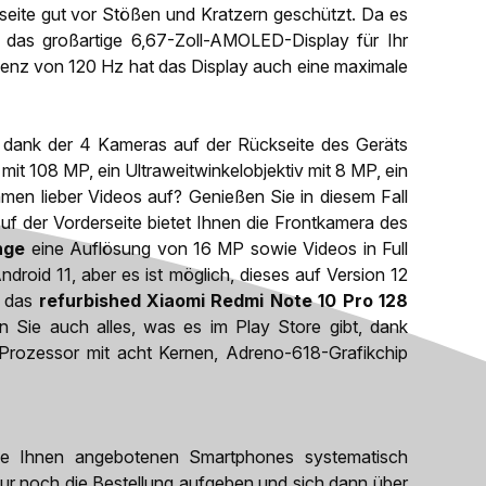
seite gut vor Stößen und Kratzern geschützt. Da es
 das großartige 6,67-Zoll-AMOLED-Display für Ihr
uenz von 120 Hz hat das Display auch eine maximale
e dank der 4 Kameras auf der Rückseite des Geräts
mit 108 MP, ein Ultraweitwinkelobjektiv mit 8 MP, ein
men lieber Videos auf? Genießen Sie in diesem Fall
uf der Vorderseite bietet Ihnen die Frontkamera des
nge
eine Auflösung von 16 MP sowie Videos in Full
oid 11, aber es ist möglich, dieses auf Version 12
t das
refurbished Xiaomi Redmi Note 10 Pro 128
en Sie auch alles, was es im Play Store gibt, dank
zessor mit acht Kernen, Adreno-618-Grafikchip
ie Ihnen angebotenen Smartphones systematisch
nur noch die Bestellung aufgeben und sich dann über