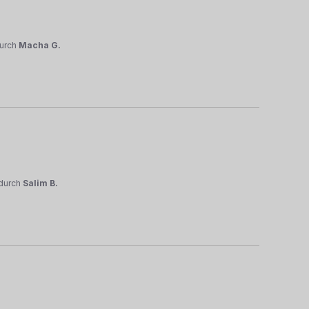
urch
Macha G.
durch
Salim B.