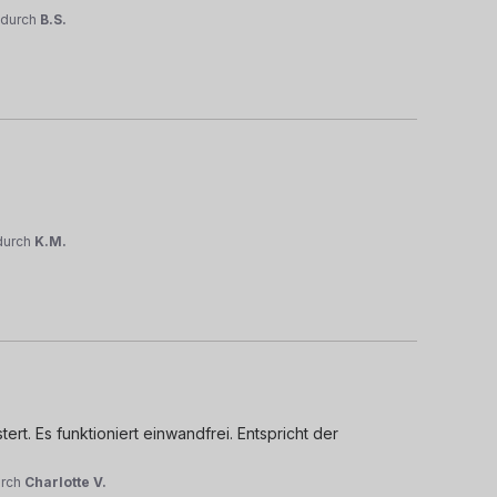
durch
B.S.
durch
K.M.
rt. Es funktioniert einwandfrei. Entspricht der 
urch
Charlotte V.