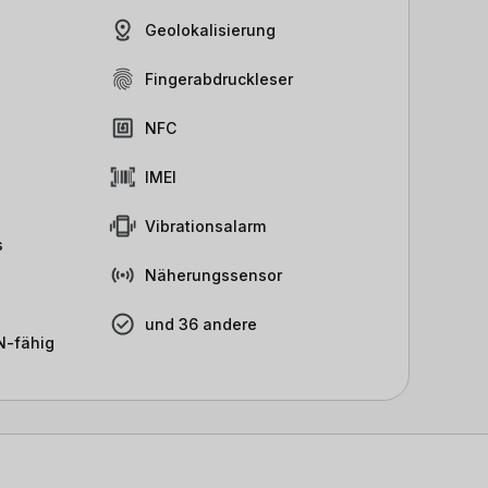
Geolokalisierung
Fingerabdruckleser
NFC
IMEI
Vibrationsalarm
s
Näherungssensor
und 36 andere
-fähig