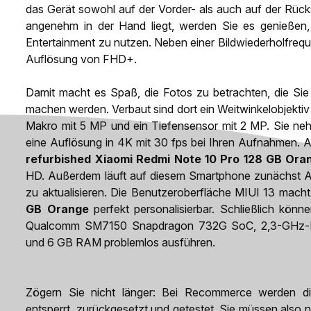
das Gerät sowohl auf der Vorder- als auch auf der Rück
angenehm in der Hand liegt, werden Sie es genießen,
Entertainment zu nutzen. Neben einer Bildwiederholfreq
Auflösung von FHD+.
Damit macht es Spaß, die Fotos zu betrachten, die Si
machen werden. Verbaut sind dort ein Weitwinkelobjektiv 
Makro mit 5 MP und ein Tiefensensor mit 2 MP. Sie neh
eine Auflösung in 4K mit 30 fps bei Ihren Aufnahmen. A
refurbished Xiaomi Redmi Note 10 Pro 128 GB Ora
HD. Außerdem läuft auf diesem Smartphone zunächst Andr
zu aktualisieren. Die Benutzeroberfläche MIUI 13 mach
GB Orange
perfekt personalisierbar. Schließlich könn
Qualcomm SM7150 Snapdragon 732G SoC, 2,3-GHz-Pro
und 6 GB RAM problemlos ausführen.
Zögern Sie nicht länger: Bei Recommerce werden d
entsperrt, zurückgesetzt und getestet. Sie müssen also 