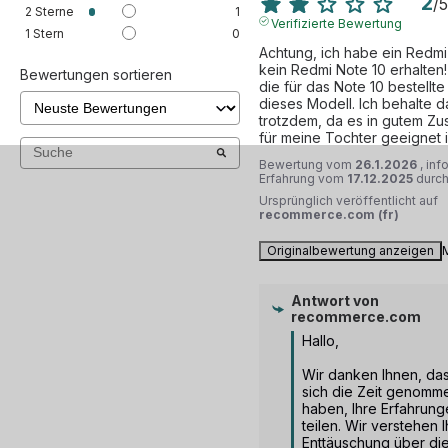
2
/
5
2
Sterne
1
Verifizierte Bewertung
1
Stern
0
Achtung, ich habe ein Redmi
kein Redmi Note 10 erhalten!
Bewertungen sortieren
die für das Note 10 bestellte H
dieses Modell. Ich behalte d
trotzdem, da es in gutem Zus
für meine Tochter geeignet i
Bewertung vom
26.1.2026
, inf
Erfahrung vom
17.12.2025
durc
Ursprünglich veröffentlicht auf
recommerce.com (fr)
Originalbewertung anzeigen
Antwort von
recommerce.com
Hallo,

Wir danken Ihnen, das
sich die Zeit genomme
haben, Ihre Erfahrung
teilen. Wir verstehen I
Enttäuschung über die