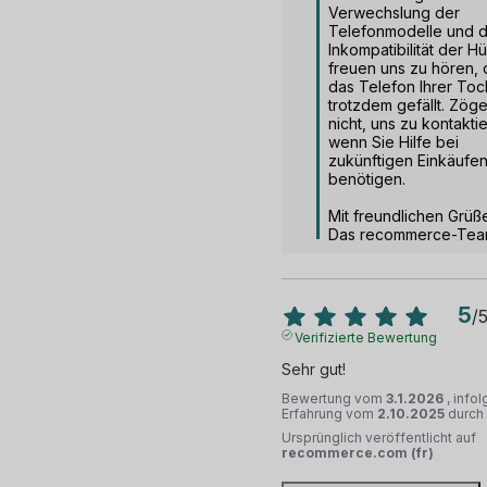
Verwechslung der 
Telefonmodelle und di
Inkompatibilität der Hül
freuen uns zu hören, 
das Telefon Ihrer Toch
trotzdem gefällt. Zöge
nicht, uns zu kontaktie
wenn Sie Hilfe bei 
zukünftigen Einkäufen
benötigen.

Mit freundlichen Grüße
Das recommerce-Te
5
/
Verifizierte Bewertung
Sehr gut!
Bewertung vom
3.1.2026
, info
Erfahrung vom
2.10.2025
durch
Ursprünglich veröffentlicht auf
recommerce.com (fr)