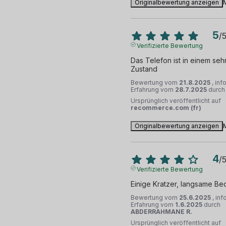
Originalbewertung anzeigen
5
/
Verifizierte Bewertung
Das Telefon ist in einem sehr
Zustand
Bewertung vom
21.8.2025
, inf
Erfahrung vom
28.7.2025
durc
Ursprünglich veröffentlicht auf
recommerce.com (fr)
Originalbewertung anzeigen
4
/
Verifizierte Bewertung
Einige Kratzer, langsame Be
Bewertung vom
25.6.2025
, inf
Erfahrung vom
1.6.2025
durch
ABDERRAHMANE R.
Ursprünglich veröffentlicht auf