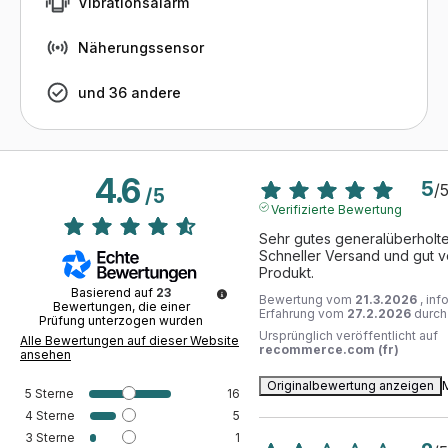
Vibrationsalarm
Näherungssensor
und 36 andere
4.6
5
/
/
5
Verifizierte Bewertung
Sehr gutes generalüberholte
Schneller Versand und gut v
Produkt.
Basierend auf
23
Bewertung vom
21.3.2026
, inf
Bewertungen, die einer
Erfahrung vom
27.2.2026
durc
Prüfung unterzogen wurden
Ursprünglich veröffentlicht auf
Alle Bewertungen auf dieser Website
recommerce.com (fr)
ansehen
Originalbewertung anzeigen
5
Sterne
16
4
Sterne
5
3
Sterne
1