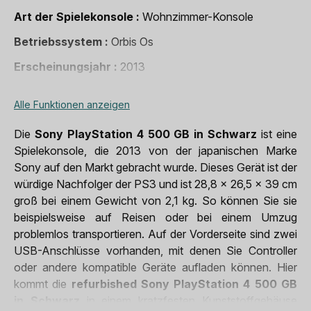
Art der Spielekonsole
Wohnzimmer-Konsole
Betriebssystem
Orbis Os
Erscheinungsjahr
2013
Gewicht
2,8 Kg
Alle Funktionen anzeigen
inklusive
1 x DualShock 4, 1 x USB-Ladekabel für den
Zubehör
Controller, 1 x HDMI-Kabel, 1 x Netzkabel
Die
Sony PlayStation 4 500 GB in Schwarz
ist eine
Spielekonsole, die 2013 von der japanischen Marke
Marke
Sony
Sony auf den Markt gebracht wurde. Dieses Gerät ist der
würdige Nachfolger der PS3 und ist 28,8 x 26,5 x 39 cm
groß bei einem Gewicht von 2,1 kg. So können Sie sie
beispielsweise auf Reisen oder bei einem Umzug
problemlos transportieren. Auf der Vorderseite sind zwei
USB-Anschlüsse vorhanden, mit denen Sie Controller
oder andere kompatible Geräte aufladen können. Hier
kommt die
refurbished Sony PlayStation 4 500 GB
in Schwarz
in einem kratzfesten Kunststoffgehäuse