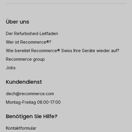
speichern.
An Konnektivität bietet das Gerät alles, was eine
Über uns
moderne Konsole braucht, nämlich WLAN, Bluetooth
und einen Ethernet-Anschluss. So können Sie Ihre
Der Refurbished-Leitfaden
refurbished Sony PlayStation 4 500 GB in Schwarz
Wer ist Recommerce®?
nicht nur mit dem Internet, sondern auch mit Ihren
Wie bereitet Recommerce® Swiss Ihre Geräte wieder auf?
Lautsprechern verbinden.
Recommerce group
Jobs
Zögern Sie nicht länger: Bei Recommerce werden die
Ihnen angebotenen Konsolen systematisch
Kundendienst
zurückgesetzt und getestet. Sie müssen also nur noch
bestellen und sich an Ihrer
refurbished Sony
dech@recommerce.com
PlayStation 4 500 GB in Schwarz
erfreuen!
Montag-Freitag 08:00-17:00
Benötigen Sie Hilfe?
Kontaktformular