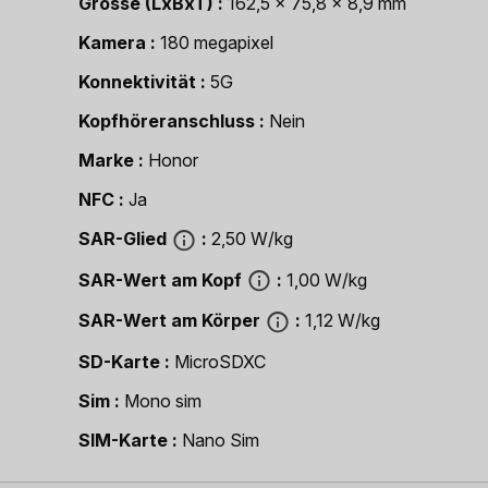
Grösse (LxBxT)
162,5 x 75,8 x 8,9 mm
Kamera
180 megapixel
Konnektivität
5G
Kopfhöreranschluss
Nein
Marke
Honor
NFC
Ja
SAR-Glied
2,50 W/kg
SAR-Wert am Kopf
1,00 W/kg
SAR-Wert am Körper
1,12 W/kg
SD-Karte
MicroSDXC
Sim
Mono sim
SIM-Karte
Nano Sim