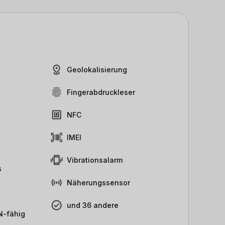
Geolokalisierung
Fingerabdruckleser
NFC
IMEI
Vibrationsalarm
s
Näherungssensor
und 36 andere
-fähig