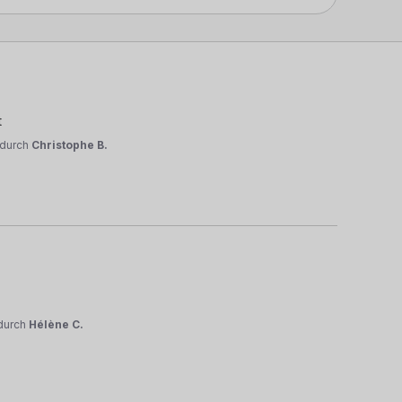
t
durch
Christophe B.
durch
Hélène C.