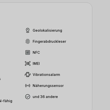
Geolokalisierung
Fingerabdruckleser
NFC
IMEI
Vibrationsalarm
s
Näherungssensor
und 36 andere
-fähig