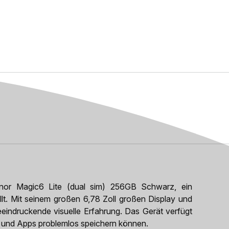
nor Magic6 Lite (dual sim) 256GB Schwarz, ein
llt. Mit seinem großen 6,78 Zoll großen Display und
eindruckende visuelle Erfahrung. Das Gerät verfügt
s und Apps problemlos speichern können.