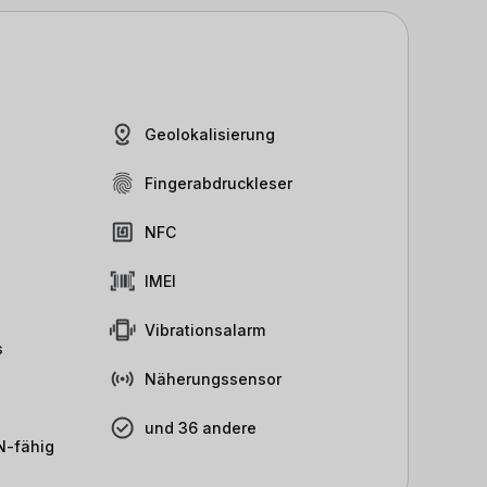
Geolokalisierung
Fingerabdruckleser
NFC
IMEI
Vibrationsalarm
s
Näherungssensor
und 36 andere
-fähig