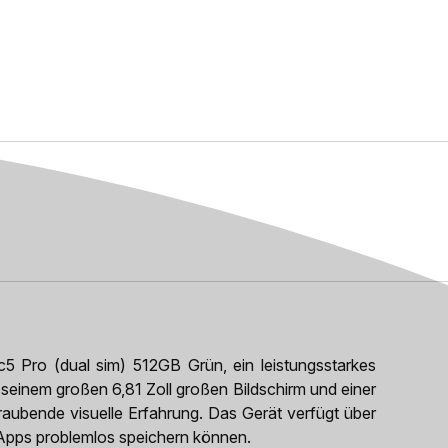
5 Pro (dual sim) 512GB Grün, ein leistungsstarkes
 seinem großen 6,81 Zoll großen Bildschirm und einer
aubende visuelle Erfahrung. Das Gerät verfügt über
 Apps problemlos speichern können.