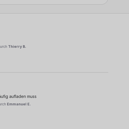
urch
Thierry B.
häufig aufladen muss
urch
Emmanuel E.