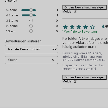
ansehen
Originalbewertung anzeigen
5
Sterne
1
Melden
4
Sterne
1
3
Sterne
0
4
2
Sterne
0
/
1
Stern
0
Verifizierte Bewertung
Perfekter Artikel, abgesehen
Bewertungen sortieren
von der Akkulaufzeit, die ich 
häufig aufladen muss
Bewertung vom
28.1.2026
,
infolge einer Erfahrung vom
4.1.2026
durch
Emmanuel E.
Ursprünglich veröffentlicht auf
recommerce.com (fr)
Originalbewertung anzeigen
Melden