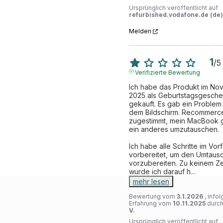
Ursprünglich veröffentlicht auf
refurbished.vodafone.de (de)
Melden
1
/
5
Verifizierte Bewertung
Ich habe das Produkt im No
2025 als Geburtstagsgesche
gekauft. Es gab ein Problem m
dem Bildschirm. Recommerce
zugestimmt, mein MacBook 
ein anderes umzutauschen. 

Ich habe alle Schritte im Vorf
vorbereitet, um den Umtausc
vorzubereiten. Zu keinem Zei
wurde ich darauf h
...
mehr lesen
Bewertung vom
3.1.2026
, info
Erfahrung vom
10.11.2025
durc
V.
Ursprünglich veröffentlicht auf