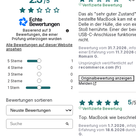
/
5
Verifizierte Bewertung
Das als "sehr guter Zustand"
bestellte MacBook kam mit ei
Delle in der Hülle, die von e
Stoß herrührte. Einer der bei
Basierend auf
3
USB-C-Anschlüsse funktionie
Bewertungen, die einer
Prüfung unterzogen wurden
nicht.
Alle Bewertungen auf dieser Website
Bewertung vom
31.7.2026
, inf
ansehen
einer Erfahrung vom
11.7.2026
Romain G.
5
Sterne
1
Ursprünglich veröffentlicht auf
recommerce.com (fr)
4
Sterne
0
3
Sterne
0
Originalbewertung anzeigen
2
Sterne
0
Melden
1
Stern
2
Bewertungen sortieren
5
/
Verifizierte Bewertung
Top. MacBook wie beschrie
Bewertung vom
1.7.2026
, info
Erfahrung vom
18.6.2026
durc
G.