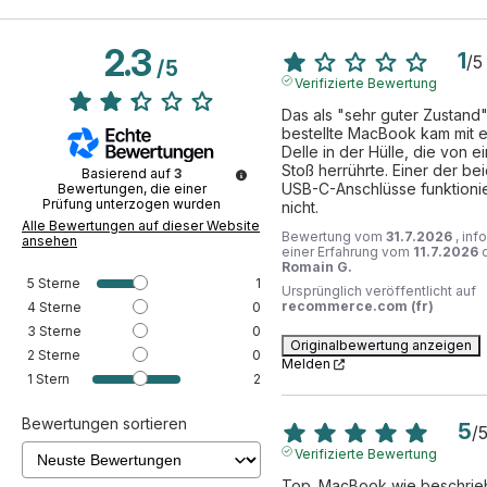
2.3
1
/
5
/
5
Verifizierte Bewertung
Das als "sehr guter Zustand"
bestellte MacBook kam mit ei
Delle in der Hülle, die von e
Stoß herrührte. Einer der bei
Basierend auf
3
USB-C-Anschlüsse funktionie
Bewertungen, die einer
Prüfung unterzogen wurden
nicht.
Alle Bewertungen auf dieser Website
Bewertung vom
31.7.2026
, inf
ansehen
einer Erfahrung vom
11.7.2026
Romain G.
5
Sterne
1
Ursprünglich veröffentlicht auf
recommerce.com (fr)
4
Sterne
0
3
Sterne
0
Originalbewertung anzeigen
2
Sterne
0
Melden
1
Stern
2
Bewertungen sortieren
5
/
Verifizierte Bewertung
Top. MacBook wie beschrie