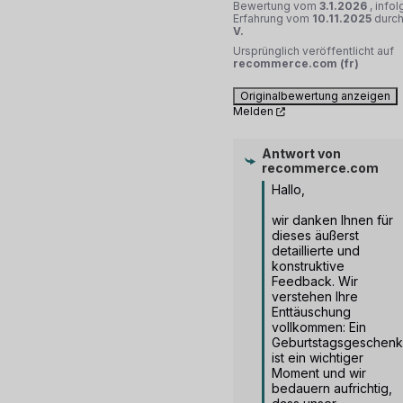
Bewertung vom
3.1.2026
, info
Erfahrung vom
10.11.2025
durc
V.
Ursprünglich veröffentlicht auf
recommerce.com (fr)
Originalbewertung anzeigen
Melden
Antwort von
recommerce.com
Hallo,

wir danken Ihnen für 
dieses äußerst 
detaillierte und 
konstruktive 
Feedback. Wir 
verstehen Ihre 
Enttäuschung 
vollkommen: Ein 
Geburtstagsgeschenk 
ist ein wichtiger 
Moment und wir 
bedauern aufrichtig, 