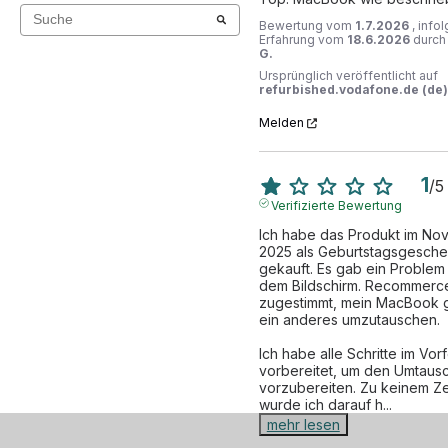
Bewertung vom
1.7.2026
, info
Erfahrung vom
18.6.2026
durc
G.
Ursprünglich veröffentlicht auf
refurbished.vodafone.de (de)
Melden
1
/
5
Verifizierte Bewertung
Ich habe das Produkt im No
2025 als Geburtstagsgesche
gekauft. Es gab ein Problem m
dem Bildschirm. Recommerce
zugestimmt, mein MacBook 
ein anderes umzutauschen. 

Ich habe alle Schritte im Vorf
vorbereitet, um den Umtausc
vorzubereiten. Zu keinem Zei
wurde ich darauf h
...
mehr lesen