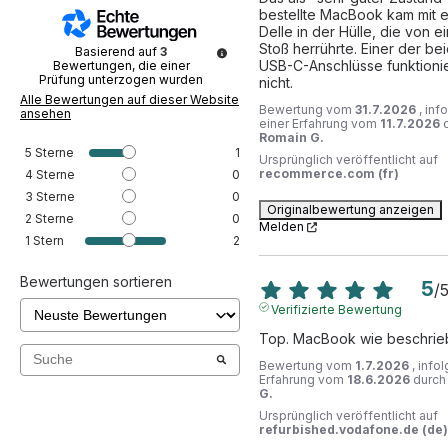
bestellte MacBook kam mit ei
Delle in der Hülle, die von e
Stoß herrührte. Einer der bei
Basierend auf
3
USB-C-Anschlüsse funktionie
Bewertungen, die einer
Prüfung unterzogen wurden
nicht.
Alle Bewertungen auf dieser Website
Bewertung vom
31.7.2026
, inf
ansehen
einer Erfahrung vom
11.7.2026
Romain G.
5
Sterne
1
Ursprünglich veröffentlicht auf
recommerce.com (fr)
4
Sterne
0
3
Sterne
0
Originalbewertung anzeigen
2
Sterne
0
Melden
1
Stern
2
Bewertungen sortieren
5
/
Verifizierte Bewertung
Top. MacBook wie beschrie
Bewertung vom
1.7.2026
, info
Erfahrung vom
18.6.2026
durc
G.
Ursprünglich veröffentlicht auf
refurbished.vodafone.de (de)