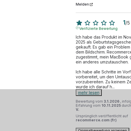
Melden
1
/
5
Verifizierte Bewertung
Ich habe das Produkt im No
2025 als Geburtstagsgesche
gekauft. Es gab ein Problem m
dem Bildschirm. Recommerce
zugestimmt, mein MacBook 
ein anderes umzutauschen. 

Ich habe alle Schritte im Vorf
vorbereitet, um den Umtausc
vorzubereiten. Zu keinem Zei
wurde ich darauf h
...
mehr lesen
Bewertung vom
3.1.2026
, info
Erfahrung vom
10.11.2025
durc
V.
Ursprünglich veröffentlicht auf
recommerce.com (fr)
Originalbewertung anzeigen