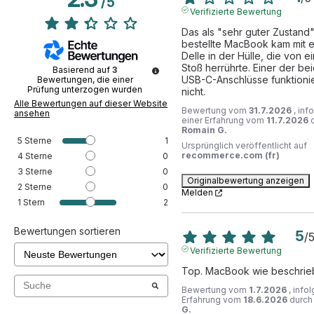
/
5
Verifizierte Bewertung
Das als "sehr guter Zustand"
bestellte MacBook kam mit ei
Delle in der Hülle, die von e
Stoß herrührte. Einer der bei
Basierend auf
3
USB-C-Anschlüsse funktionie
Bewertungen, die einer
Prüfung unterzogen wurden
nicht.
Alle Bewertungen auf dieser Website
Bewertung vom
31.7.2026
, inf
ansehen
einer Erfahrung vom
11.7.2026
Romain G.
5
Sterne
1
Ursprünglich veröffentlicht auf
recommerce.com (fr)
4
Sterne
0
3
Sterne
0
Originalbewertung anzeigen
2
Sterne
0
Melden
1
Stern
2
Bewertungen sortieren
5
/
Verifizierte Bewertung
Top. MacBook wie beschrie
Bewertung vom
1.7.2026
, info
Erfahrung vom
18.6.2026
durc
G.