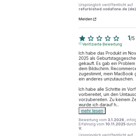
Ursprünglich veröffentlicht auf
refurbished.vodafone.de (de)
Melden
1
/
5
Verifizierte Bewertung
Ich habe das Produkt im No
2025 als Geburtstagsgesche
gekauft. Es gab ein Problem m
dem Bildschirm. Recommerce
zugestimmt, mein MacBook 
ein anderes umzutauschen. 

Ich habe alle Schritte im Vorf
vorbereitet, um den Umtausc
vorzubereiten. Zu keinem Zei
wurde ich darauf h
...
mehr lesen
Bewertung vom
3.1.2026
, info
Erfahrung vom
10.11.2025
durc
V.
Ursprünglich veröffentlicht auf