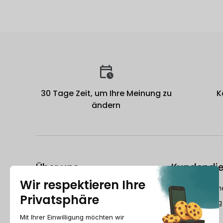
30 Tage Zeit, um Ihre Meinung zu
K
ändern
Über uns
Kundendie
Der Refurbished-Leitfaden
dech@recomme
Wer ist Recommerce®?
Montag-Freitag
Wie bereitet Recommerce® Swiss