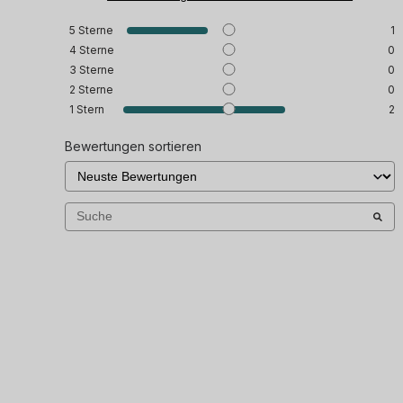
5
Sterne
1
4
Sterne
0
3
Sterne
0
2
Sterne
0
1
Stern
2
Bewertungen sortieren