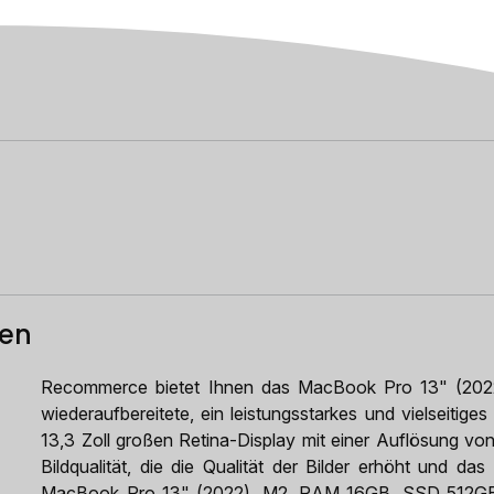
ten
Recommerce bietet Ihnen das MacBook Pro 13" (20
wiederaufbereitete, ein leistungsstarkes und vielseitige
13,3 Zoll großen Retina-Display mit einer Auflösung vo
Bildqualität, die die Qualität der Bilder erhöht und da
MacBook Pro 13" (2022), M2, RAM 16GB, SSD 512GB, S