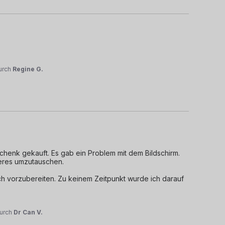
urch
Regine G.
enk gekauft. Es gab ein Problem mit dem Bildschirm. 
es umzutauschen. 

ch vorzubereiten. Zu keinem Zeitpunkt wurde ich darauf 
urch
Dr Can V.