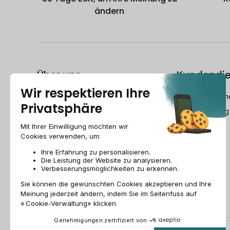
ändern
Über uns
Kundendie
Der Refurbished-Leitfaden
dech@recomme
Wer ist Recommerce®?
Montag-Freitag
Wie bereitet Recommerce® Swiss
Ihre Geräte wieder auf?
Recommerce group
Jobs