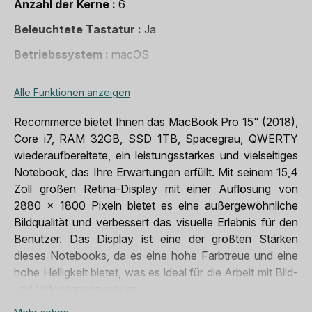
Anzahl der Kerne
6
Beleuchtete Tastatur
Ja
Betriebssystem
macOS
Bildschirmauflösung
2 880 x 1 800 Pixel
Alle Funktionen anzeigen
Bildschirmgrösse
15,4"
Recommerce bietet Ihnen das MacBook Pro 15" (2018),
Bluetooth
Bluetooth 5.0
Core i7, RAM 32GB, SSD 1TB, Spacegrau, QWERTY
Erscheinungsjahr
2018
wiederaufbereitete, ein leistungsstarkes und vielseitiges
Notebook, das Ihre Erwartungen erfüllt. Mit seinem 15,4
Gewicht
1,51 Kg
Zoll großen Retina-Display mit einer Auflösung von
inklusive Zubehör
1 x Ladegerät
2880 x 1800 Pixeln bietet es eine außergewöhnliche
Bildqualität und verbessert das visuelle Erlebnis für den
Konnektivität
Wi-Fi
Benutzer. Das Display ist eine der größten Stärken
Kopfhöreranschluss
Ja
dieses Notebooks, da es eine hohe Farbtreue und eine
hohe Helligkeit bietet, was es ideal für die Arbeit mit Bild-
Marke
Apple
und Videodateien macht.
Mikrofon
Ja