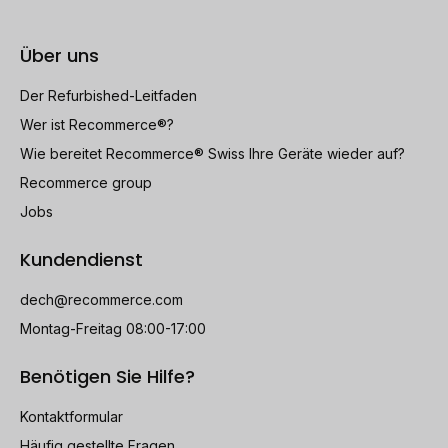
ist auch ideal für Studenten und Privatanwender, die ein
leistungsstarkes und vielseitiges Notebook suchen. Mit
Über uns
seinem robusten Design und seiner langen Akkulaufzeit
ist es ein perfektes Gerät für unterwegs. Das MacBook
Der Refurbished-Leitfaden
Pro 15" (2018), Core i7, RAM 32GB, SSD 1TB,
Wer ist Recommerce®?
Spacegrau, QWERTY wiederaufbereitete ist ein
Wie bereitet Recommerce® Swiss Ihre Geräte wieder auf?
großartiges Angebot für alle, die ein hochwertiges
Recommerce group
Notebook zu einem attraktiven Preis suchen.
Jobs
Kundendienst
dech@recommerce.com
Montag-Freitag 08:00-17:00
Benötigen Sie Hilfe?
Kontaktformular
Häufig gestellte Fragen