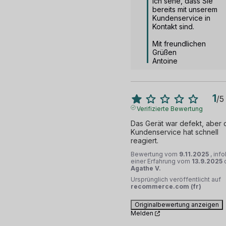
Ich sehe, dass Sie 
bereits mit unserem 
Kundenservice in 
Kontakt sind.

Mit freundlichen 
Grüßen

Antoine
1
/
5
Verifizierte Bewertung
Das Gerät war defekt, aber d
Kundenservice hat schnell 
reagiert.
Bewertung vom
9.11.2025
, inf
einer Erfahrung vom
13.9.2025
Agathe V.
Ursprünglich veröffentlicht auf
recommerce.com (fr)
Originalbewertung anzeigen
Melden