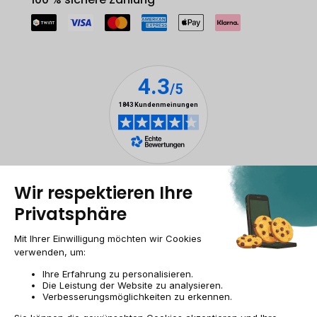
Rechtliche Hinweise
Cookie-Verwaltung
Allgemeine Geschäftsbedingungen
Personenbezogener daten
Barrierefreiheit
Sitemap
Webseite der Recommerce Group
CH-DE | CHF