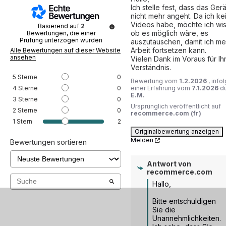
Ich stelle fest, dass das Gerät
nicht mehr angeht. Da ich kei
Videos habe, möchte ich wis
Basierend auf
2
ob es möglich wäre, es 
Bewertungen, die einer
Prüfung unterzogen wurden
auszutauschen, damit ich mei
Arbeit fortsetzen kann.

Alle Bewertungen auf dieser Website
ansehen
Vielen Dank im Voraus für Ihr
Verständnis.
5
Sterne
0
Bewertung vom
1.2.2026
, info
4
Sterne
0
einer Erfahrung vom
7.1.2026
d
E.M.
3
Sterne
0
Ursprünglich veröffentlicht auf
2
Sterne
0
recommerce.com (fr)
1
Stern
2
Originalbewertung anzeigen
Melden
Bewertungen sortieren
Antwort von
recommerce.com
Hallo,

Bitte entschuldigen 
Sie die 
Unannehmlichkeiten.
