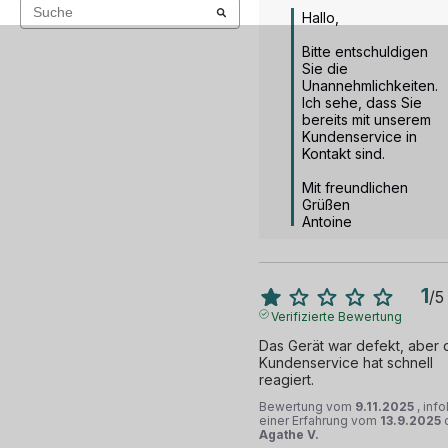
QWERTY refurbished ist ein großartiger Kauf für alle, die
Hallo,

ein hochwertiges Notebook zu einem attraktiven Preis
suchen.
Bitte entschuldigen 
Sie die 
Unannehmlichkeiten.

Ich sehe, dass Sie 
bereits mit unserem 
Kundenservice in 
Kontakt sind.

Mit freundlichen 
Grüßen

Antoine
1
/
5
Verifizierte Bewertung
Das Gerät war defekt, aber d
Kundenservice hat schnell 
reagiert.
Bewertung vom
9.11.2025
, inf
einer Erfahrung vom
13.9.2025
Agathe V.