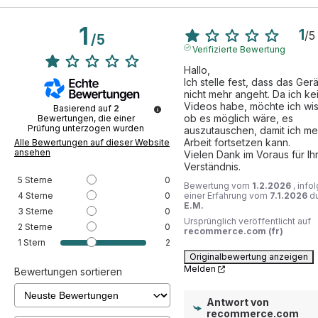
Retina
Ja
leistungsstarken Intel Core i5-Prozessor mit 2,3 GHz
Serie
MacBook Pro
1
ausgestattet, der eine schnelle Verarbeitung von
1
/
5
/
5
Aufgaben und Anwendungen ermöglicht. Die 8 GB RAM
Verifizierte Bewertung
Speicher-Typ
SSD
sorgen für eine reibungslose Multitasking-Erfahrung,
Hallo,

Touch bar
Nein
während die 512 GB SSD für eine schnelle Startzeit und
Ich stelle fest, dass das Gerät
nicht mehr angeht. Da ich kei
eine verbesserte Systemleistung sorgen. Das MacBook
Webcam
Ja
Videos habe, möchte ich wis
Basierend auf
2
Pro 13" (2018), Core i5, RAM 8GB, SSD 512GB,
ob es möglich wäre, es 
Bewertungen, die einer
Prüfung unterzogen wurden
auszutauschen, damit ich mei
Spacegrau, QWERTY refurbished ist auch mit Bluetooth
Arbeit fortsetzen kann.

Alle Bewertungen auf dieser Website
5.0 und Wi-Fi ausgestattet, um eine schnelle und
ansehen
Vielen Dank im Voraus für Ihr
zuverlässige Verbindung zu ermöglichen.
Verständnis.
5
Sterne
0
Bewertung vom
1.2.2026
, info
4
Sterne
0
einer Erfahrung vom
7.1.2026
d
Das MacBook Pro 13" (2018), Core i5, RAM 8GB, SSD
E.M.
3
Sterne
0
512GB, Spacegrau, QWERTY refurbished ist ein
Ursprünglich veröffentlicht auf
2
Sterne
0
recommerce.com (fr)
perfektes Gerät für alle, die ein leistungsstarkes und
1
Stern
2
vielseitiges Notebook suchen. Mit seinem robusten
Originalbewertung anzeigen
Design und seiner hohen Leistung ist es ideal für den
Melden
Bewertungen sortieren
Einsatz im Büro oder zu Hause. Das MacBook Pro 13"
(2018), Core i5, RAM 8GB, SSD 512GB, Spacegrau,
Antwort von
recommerce.com