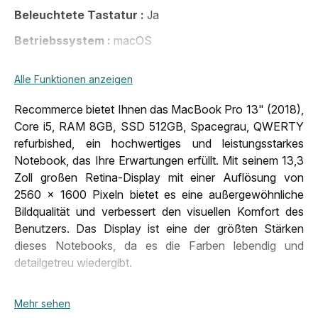
Beleuchtete Tastatur
Ja
Betriebssystem
macOS
Bildschirmauflösung
2 560 x 1 600 Pixel
Alle Funktionen anzeigen
Bildschirmgrösse
13,3"
Recommerce bietet Ihnen das MacBook Pro 13" (2018),
Bluetooth
Bluetooth 5.0
Core i5, RAM 8GB, SSD 512GB, Spacegrau, QWERTY
Erscheinungsjahr
2019
refurbished, ein hochwertiges und leistungsstarkes
Notebook, das Ihre Erwartungen erfüllt. Mit seinem 13,3
Gewicht
2,2 Kg
Zoll großen Retina-Display mit einer Auflösung von
inklusive Zubehör
1 x Ladegerät
2560 x 1600 Pixeln bietet es eine außergewöhnliche
Bildqualität und verbessert den visuellen Komfort des
Konnektivität
Wi-Fi
Benutzers. Das Display ist eine der größten Stärken
Kopfhöreranschluss
Ja
dieses Notebooks, da es die Farben lebendig und
detailgetreu wiedergibt.
Marke
Apple
Mikrofon
Ja
Das MacBook Pro 13" (2018), Core i5, RAM 8GB, SSD
Mehr sehen
512GB, Spacegrau, QWERTY refurbished ist mit einem