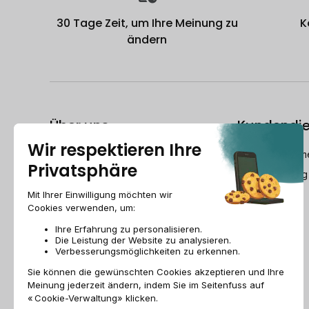
30 Tage Zeit, um Ihre Meinung zu
K
ändern
Über uns
Kundendie
Der Refurbished-Leitfaden
dech@recomme
Wer ist Recommerce®?
Montag-Freitag
Wie bereitet Recommerce® Swiss
Ihre Geräte wieder auf?
Recommerce group
Jobs