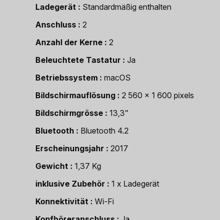
Ladegerät
Standardmäßig enthalten
Anschluss
2
Anzahl der Kerne
2
Beleuchtete Tastatur
Ja
Betriebssystem
macOS
Bildschirmauflösung
2 560 x 1 600 pixels
Bildschirmgrösse
13,3"
Bluetooth
Bluetooth 4.2
Erscheinungsjahr
2017
Gewicht
1,37 Kg
inklusive Zubehör
1 x Ladegerät
Konnektivität
Wi-Fi
Kopfhöreranschluss
Ja