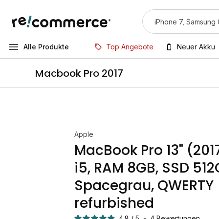
Alle Produkte
Top Angebote
Neuer Akku
Macbook Pro 2017
Apple
MacBook Pro 13" (201
i5, RAM 8GB, SSD 512
Spacegrau, QWERTY
refurbished
4.8
/
5
-
4
Bewertungen