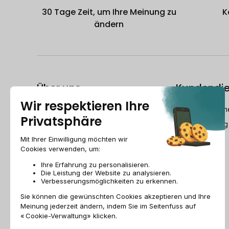
30 Tage Zeit, um Ihre Meinung zu
K
ändern
Über uns
Kundendie
Der Refurbished-Leitfaden
dech@recomme
Wer ist Recommerce®?
Montag-Freitag
Wie bereitet Recommerce® Swiss
Ihre Geräte wieder auf?
Recommerce group
Jobs