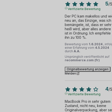
5
/
Verifizierte Bewertung
Der PC kam makellos und wie
neu an, das Einzige, was ich 
bemängele, ist, dass er sehr 
heiß wird, aber alles andere 
ist in Ordnung. Ich empfehle 
ihn zu 100 %.
Bewertung vom
1.6.2024
, info
einer Erfahrung vom
4.5.2024
durch
A.A.
Ursprünglich veröffentlicht auf
recommerce.com (fr)
Originalbewertung anzeigen
Melden
4
/
Verifizierte Bewertung
MacBook Pro in sehr gutem 
Zustand, nicht neu, keine 
Originalverpackung, aber seh