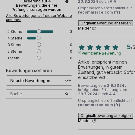
Basierend auf
4
20.8.2024
durch
A.A.
Bewertungen, die einer
Ursprünglich veröffentlicht auf
Prüfung unterzogen wurden
recommerce.com (fr)
Alle Bewertungen auf dieser Website
ansehen
Originalbewertung anzeigen
Melden
5
Sterne
3
4
Sterne
1
3
Sterne
0
5
/
2
Sterne
0
Verifizierte Bewertung
1
Stern
0
Artikel entspricht meinen 
Erwartungen, in gutem 
Bewertungen sortieren
Zustand, gut verpackt. Sofort
einsatzbereit!
Bewertung vom
2.9.2024
,
infolge einer Erfahrung vom
29.7.2024
durch
A.A.
Ursprünglich veröffentlicht auf
recommerce.com (fr)
Originalbewertung anzeigen
Melden