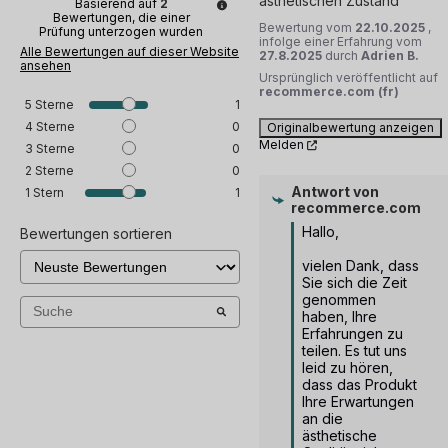
ästhetischen Zustand
Basierend auf
2
Bewertungen, die einer
Bewertung vom
22.10.2025
,
Prüfung unterzogen wurden
infolge einer Erfahrung vom
Alle Bewertungen auf dieser Website
27.8.2025
durch
Adrien B.
ansehen
Ursprünglich veröffentlicht auf
recommerce.com (fr)
5
Sterne
1
4
Sterne
0
Originalbewertung anzeigen
Melden
3
Sterne
0
2
Sterne
0
Antwort von
1
Stern
1
recommerce.com
Hallo, 

Bewertungen sortieren
vielen Dank, dass 
Sie sich die Zeit 
genommen 
haben, Ihre 
Erfahrungen zu 
teilen. Es tut uns 
leid zu hören, 
dass das Produkt 
Ihre Erwartungen 
an die 
ästhetische 