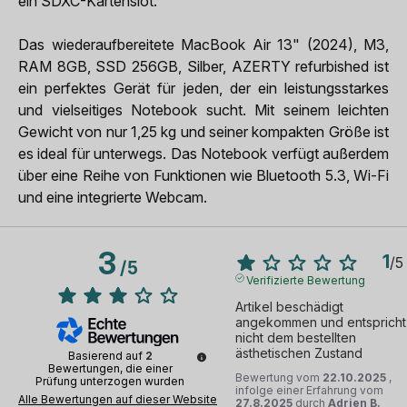
ein SDXC-Kartenslot.
Das wiederaufbereitete MacBook Air 13" (2024), M3,
RAM 8GB, SSD 256GB, Silber, AZERTY refurbished ist
ein perfektes Gerät für jeden, der ein leistungsstarkes
und vielseitiges Notebook sucht. Mit seinem leichten
Gewicht von nur 1,25 kg und seiner kompakten Größe ist
es ideal für unterwegs. Das Notebook verfügt außerdem
über eine Reihe von Funktionen wie Bluetooth 5.3, Wi-Fi
und eine integrierte Webcam.
3
1
/
5
/
5
Verifizierte Bewertung
Artikel beschädigt 
angekommen und entspricht 
nicht dem bestellten 
ästhetischen Zustand
Basierend auf
2
Bewertungen, die einer
Bewertung vom
22.10.2025
,
Prüfung unterzogen wurden
infolge einer Erfahrung vom
Alle Bewertungen auf dieser Website
27.8.2025
durch
Adrien B.