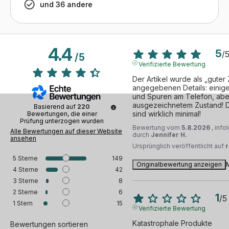
und 36 andere
4.4
5
/
/
5
Verifizierte Bewertung
Der Artikel wurde als „guter 
angegebenen Details: einige 
und Spuren am Telefon, aber n
ausgezeichnetem Zustand! D
Basierend auf
220
sind wirklich minimal!
Bewertungen, die einer
Prüfung unterzogen wurden
Bewertung vom
5.8.2026
, inf
Alle Bewertungen auf dieser Website
durch
Jennifer H.
ansehen
Ursprünglich veröffentlicht auf
5
Sterne
149
Originalbewertung anzeigen
4
Sterne
42
3
Sterne
8
2
Sterne
6
1
/
5
1
Stern
15
Verifizierte Bewertung
Katastrophale Produkte
Bewertungen sortieren