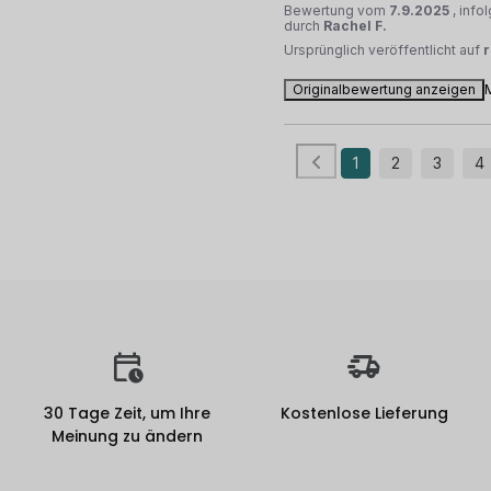
Bewertung vom
7.9.2025
, inf
durch
Rachel F.
Ursprünglich veröffentlicht auf
Originalbewertung anzeigen
1
2
3
4
30 Tage Zeit, um Ihre
Kostenlose Lieferung
Meinung zu ändern