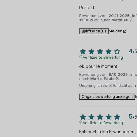
Perfekt
Bewertung vom
20.11.2025
, i
11.10.2025
durch
Matthieu Z.
Hilfreich
(0)
Melden
4
/
Verifizierte Bewertung
ok pour le moment
Bewertung vom
6.10.2025
, in
durch
Marie-Paule P.
Ursprünglich veröffentlicht auf
Originalbewertung anzeigen
5
/
Verifizierte Bewertung
Entspricht den Erwartungen, 