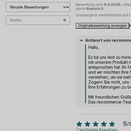
Bewertung vom
9.4.2026
, inf
durch
Romain E.
Ursprünglich veröffentlicht auf
Originalbewertung anzeigen
Antwort von
recomme
Hallo, 

Es tut uns leid zu höre
mit unserem Produkt n
entsprochen hat. Ihr F
und wir möchten Ihre S
verstehen, um sie be
Zögern Sie nicht, uns 
Ihre Erfahrungen zu b
Mit freundlichen Grüße
Das recommerce-Te
5
/
Verifizierte Bewertung