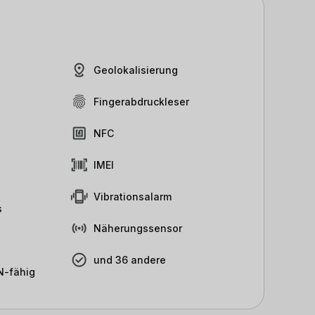
Geolokalisierung
Fingerabdruckleser
NFC
IMEI
Vibrationsalarm
s
Näherungssensor
und 36 andere
-fähig