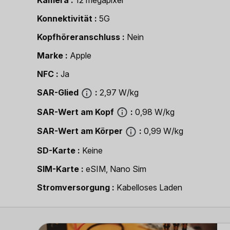
Kamera
12 megapixel
Konnektivität
5G
Kopfhöreranschluss
Nein
Marke
Apple
NFC
Ja
SAR-Glied
2,97 W/kg
SAR-Wert am Kopf
0,98 W/kg
SAR-Wert am Körper
0,99 W/kg
SD-Karte
Keine
SIM-Karte
eSIM, Nano Sim
Strom­versorgung
Kabelloses Laden