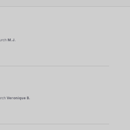
urch
M.J.
urch
Veronique B.