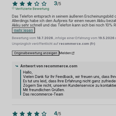
3
/
5
Verifizierte Bewertung
Das Telefon entsprach in seinem äußeren Erscheinungsbild de
Allerdings habe ich den Aufpreis für einen neuen Akku bezah
Akku sehr schnell und das Telefon kann sich bei noch 10% R
mehr lesen
Bewertung vom
18.7.2026
, infolge einer Erfahrung vom
19.5.2026
Ursprünglich veröffentlicht auf
recommerce.com (fr)
Originalbewertung anzeigen
Melden
Antwort von
recommerce.com
Hallo, 

Vielen Dank für Ihr Feedback, wir freuen uns, dass Ihn
Es tut uns leid, dass Ihre Erfahrung nicht ganz zufried
Zögern Sie nicht, unseren Kundenservice zu kontaktiere
Mit freundlichen Grüßen.

Das recommerce-Team
4
/
5