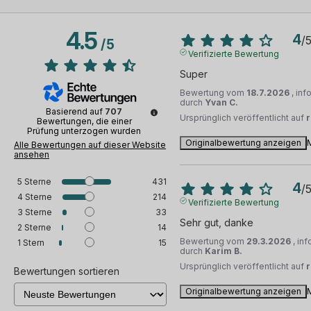
4.5
4
/
/
5
Verifizierte Bewertung
Super
Bewertung vom
18.7.2026
, in
durch
Yvan C.
Basierend auf
707
Ursprünglich veröffentlicht auf
Bewertungen, die einer
Prüfung unterzogen wurden
Originalbewertung anzeigen
Alle Bewertungen auf dieser Website
ansehen
5
Sterne
431
4
/
4
Sterne
214
Verifizierte Bewertung
3
Sterne
33
Sehr gut, danke
2
Sterne
14
Bewertung vom
29.3.2026
, in
1
Stern
15
durch
Karim B.
Ursprünglich veröffentlicht auf
Bewertungen sortieren
Originalbewertung anzeigen