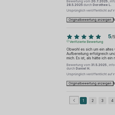
Bewertung vom
20.7.2025
, in
28.5.2025
durch
Dorothee L.
Ursprünglich veröffentlicht auf
Originalbewertung anzeigen
5
/
Verifizierte Bewertung
Obwohl es sich um ein altes 
Aufbereitung erfolgreich und 
mich. Es ist, als hätte ich ei
Bewertung vom
31.5.2025
, inf
durch
Daniel H.
Ursprünglich veröffentlicht auf
Originalbewertung anzeigen
1
2
3
4