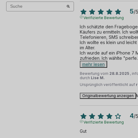
5
/
Verifizierte Bewertung
Ich schätzte den Fragebogen
Käufers zu ermitteln. Ich wol
Telefonieren, SMS schreiben 
Ich wollte es klein und leic
im Alter.

Ich wurde auf ein iPhone 7 M
zufrieden. Ich wählte "perfe
.
mehr lesen
Bewertung vom
28.8.2025
, in
durch
Lise M.
Ursprünglich veröffentlicht auf
Originalbewertung anzeigen
4
/
Verifizierte Bewertung
Gut