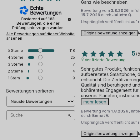
Ganz wie beschrieben.
Bewertung vom
3.8.2026
, inf
15.7.2026
durch
Juliette Q.
Basierend auf
163
Ursprünglich veröffentlicht auf
Bewertungen, die einer
Prüfung unterzogen wurden
Originalbewertung anzeigen
Alle Bewertungen auf dieser Website
ansehen
5
Sterne
118
5
/
4
Sterne
25
Verifizierte Bewertung
3
Sterne
7
Sehr gutes Produkt, funktioni
2
Sterne
4
aufbereitetes Smartphone, 
1
Stern
9
entspricht. Die Zertifizieru
Qualität sind beruhigend und
kohärentes Engagement für d
Bewertungen sortieren
unseres Planeten, insbesond
mehr lesen
Bewertung vom
1.8.2026
, inf
durch
Benoit V.
Ursprünglich veröffentlicht auf
Originalbewertung anzeigen