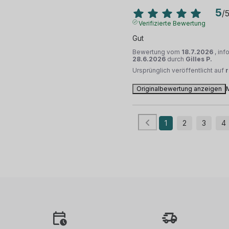
5
/
Verifizierte Bewertung
Gut
Bewertung vom
18.7.2026
, in
28.6.2026
durch
Gilles P.
Ursprünglich veröffentlicht auf
Originalbewertung anzeigen
1
2
3
4