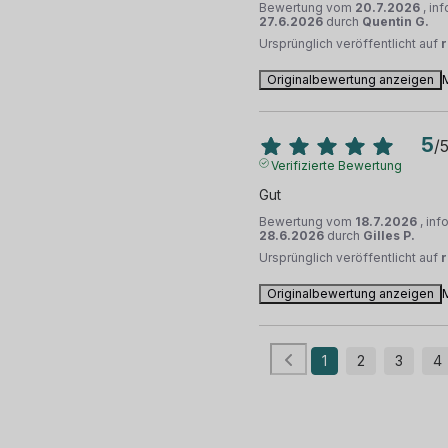
Bewertung vom
20.7.2026
, in
27.6.2026
durch
Quentin G.
Ursprünglich veröffentlicht auf
Originalbewertung anzeigen
5
/
Verifizierte Bewertung
Gut
Bewertung vom
18.7.2026
, in
28.6.2026
durch
Gilles P.
Ursprünglich veröffentlicht auf
Originalbewertung anzeigen
1
2
3
4