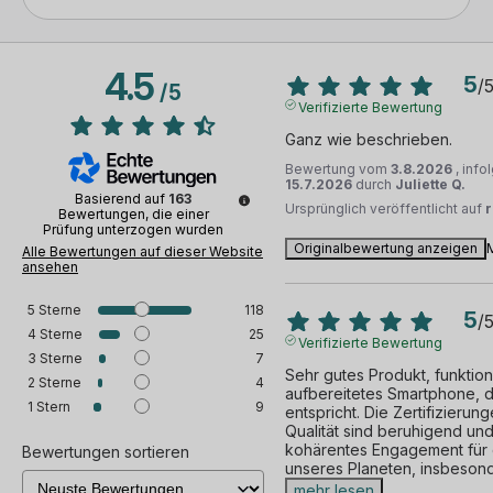
4.5
5
/
/
5
Verifizierte Bewertung
Ganz wie beschrieben.
Bewertung vom
3.8.2026
, inf
15.7.2026
durch
Juliette Q.
Basierend auf
163
Ursprünglich veröffentlicht auf
Bewertungen, die einer
Prüfung unterzogen wurden
Originalbewertung anzeigen
Alle Bewertungen auf dieser Website
ansehen
5
Sterne
118
5
/
4
Sterne
25
Verifizierte Bewertung
3
Sterne
7
Sehr gutes Produkt, funktioni
2
Sterne
4
aufbereitetes Smartphone, 
1
Stern
9
entspricht. Die Zertifizieru
Qualität sind beruhigend und
kohärentes Engagement für d
Bewertungen sortieren
unseres Planeten, insbesond
mehr lesen