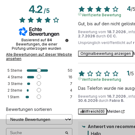
4.2
4
/
/
5
Verifizierte Bewertung
Gut, bis auf den nicht gelöst
Bewertung vom
18.7.2026
, in
2.7.2026
durch
CC C.
Basierend auf
84
Ursprünglich veröffentlicht auf
Bewertungen, die einer
Prüfung unterzogen wurden
Originalbewertung anzeigen
Alle Bewertungen auf dieser Website
ansehen
5
Sterne
50
1
/
5
4
Sterne
16
Verifizierte Bewertung
3
Sterne
7
Das Telefon wurde nie ausge
2
Sterne
4
Bewertung vom
16.7.2026
, in
1
Stern
7
30.6.2026
durch
Fabio B.
Bewertungen sortieren
Hilfreich
(0)
Melden
Antwort von
recomme
Hallo,  
