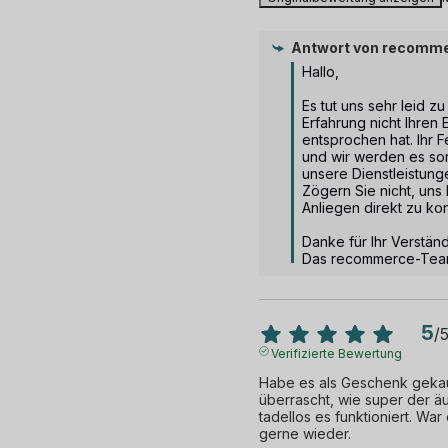
Antwort von
recomme
Hallo,

Es tut uns sehr leid zu
Erfahrung nicht Ihren 
entsprochen hat. Ihr F
und wir werden es sorg
unsere Dienstleistung
Zögern Sie nicht, uns 
Anliegen direkt zu kon
Danke für Ihr Verständn
Das recommerce-Te
5
/
Verifizierte Bewertung
Habe es als Geschenk gekauf
überrascht, wie super der äu
tadellos es funktioniert. War e
gerne wieder.