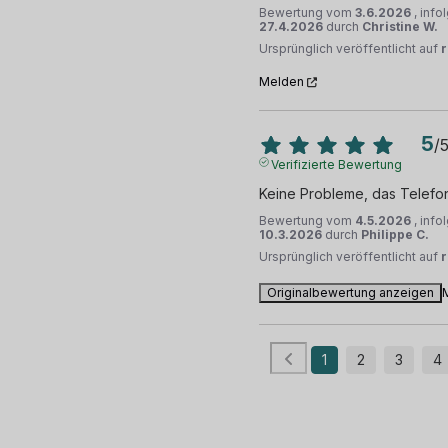
Bewertung vom
3.6.2026
, inf
27.4.2026
durch
Christine W.
Ursprünglich veröffentlicht auf
r
Melden
5
/
Verifizierte Bewertung
Keine Probleme, das Telefon
Bewertung vom
4.5.2026
, inf
10.3.2026
durch
Philippe C.
Ursprünglich veröffentlicht auf
Originalbewertung anzeigen
1
2
3
4