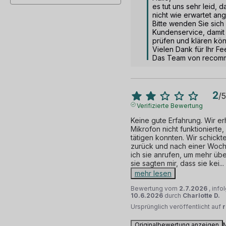
es tut uns sehr leid, d
nicht wie erwartet ang
Bitte wenden Sie sich
Kundenservice, damit 
prüfen und klären könn
Vielen Dank für Ihr Fe
Das Team von recom
2
/
5
Verifizierte Bewertung
Keine gute Erfahrung. Wir er
Mikrofon nicht funktionierte,
tätigen konnten. Wir schickt
zurück und nach einer Woch
ich sie anrufen, um mehr übe
sie sagten mir, dass sie kei
...
mehr lesen
Bewertung vom
2.7.2026
, inf
10.6.2026
durch
Charlotte D.
Ursprünglich veröffentlicht auf
Originalbewertung anzeigen