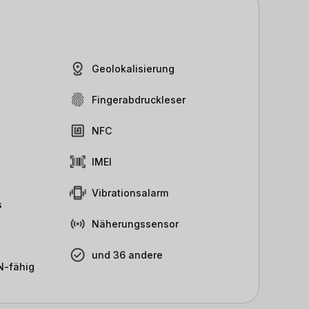
Geolokalisierung
Fingerabdruckleser
NFC
IMEI
Vibrationsalarm
s
Näherungssensor
und 36 andere
-fähig