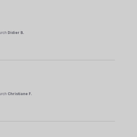
urch
Didier B.
urch
Christiane F.