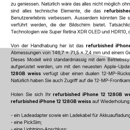
zu geniessen. Natürlich wäre das alles nicht möglich o
sind alles technische Elemente, die das
refurbish
Benutzererlebnis verbessern. Ausserdem könnten Sie 
verführt werden, die der Bildschirm bietet. Tatsächl
Technologien wie Super Retina XDR OLED und HDR10, die 
Von der Handhabung her ist das
refurbished iPhon
Abmessungen von 146,7 x 71,5 x 7,4 mm und einem Gewi
Dieses Modell wird standardmässig mit dem Betriebssyst
aufgerüstet werden, um mit den neuesten Apple-Updat
128GB weiss
verfügt über einen dualen 12-MP-Rücks
Natürlich haben Sie auch Zugriff auf die 12-MP-Frontka
Holen Sie sich Ihr
refurbished iPhone 12 128GB we
refurbished iPhone 12 128GB weiss
auf Wiederholung 
- ein Ladeadapter sowie ein Ladekabel für Akkuaufladun
- eine PickSim;
- eine Lightning-Anschluss;