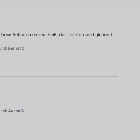
 beim Aufladen extrem heiß, das Telefon wird glühend 
urch
Benoît C.
urch
Aaron B.