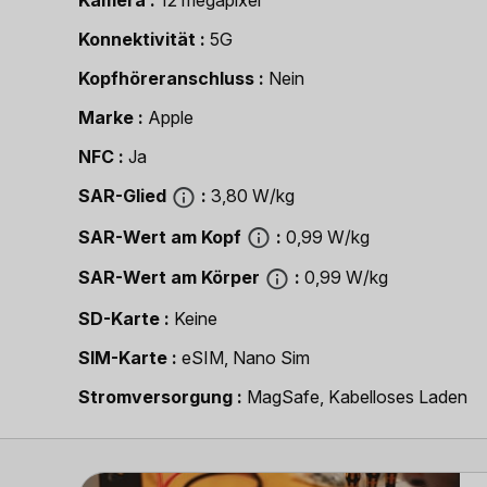
Kamera
12 megapixel
Konnektivität
5G
Kopfhöreranschluss
Nein
Marke
Apple
NFC
Ja
SAR-Glied
3,80 W/kg
SAR-Wert am Kopf
0,99 W/kg
SAR-Wert am Körper
0,99 W/kg
SD-Karte
Keine
SIM-Karte
eSIM, Nano Sim
Strom­versorgung
MagSafe, Kabelloses Laden