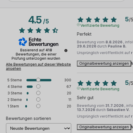
4.5
5
/
/
5
Verifizierte Bewertung
Perfekt
Bewertung vom
8.8.2026
, inf
29.6.2026
durch
Pauline B.
Basierend auf
418
Ursprünglich veröffentlicht auf
Bewertungen, die einer
Prüfung unterzogen wurden
Originalbewertung anzeigen
Alle Bewertungen auf dieser Website
ansehen
5
Sterne
300
5
/
4
Sterne
67
Verifizierte Bewertung
3
Sterne
20
Sehr gut
2
Sterne
11
Bewertung vom
31.7.2026
, inf
1
Stern
20
13.7.2026
durch
Sébastien V.
Ursprünglich veröffentlicht auf
Bewertungen sortieren
Originalbewertung anzeigen