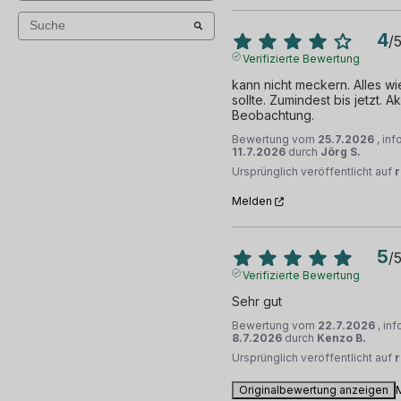
4
/
Verifizierte Bewertung
kann nicht meckern. Alles wi
sollte. Zumindest bis jetzt. A
Beobachtung.
Bewertung vom
25.7.2026
, in
11.7.2026
durch
Jörg S.
Ursprünglich veröffentlicht auf
r
Melden
5
/
Verifizierte Bewertung
Sehr gut
Bewertung vom
22.7.2026
, in
8.7.2026
durch
Kenzo B.
Ursprünglich veröffentlicht auf
Originalbewertung anzeigen