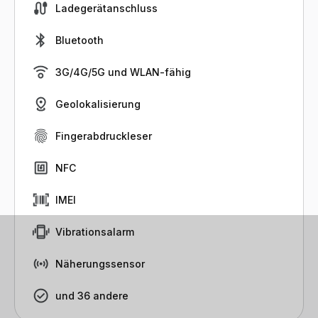
Ladegerätanschluss
Bluetooth
3G/4G/5G und WLAN-fähig
Geolokalisierung
Fingerabdruckleser
NFC
IMEI
Vibrationsalarm
Näherungssensor
und 36 andere