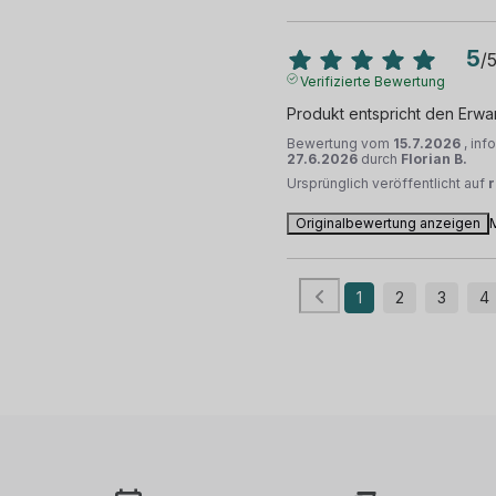
5
/
Verifizierte Bewertung
Produkt entspricht den Erwa
Bewertung vom
15.7.2026
, inf
27.6.2026
durch
Florian B.
Ursprünglich veröffentlicht auf
Originalbewertung anzeigen
1
2
3
4