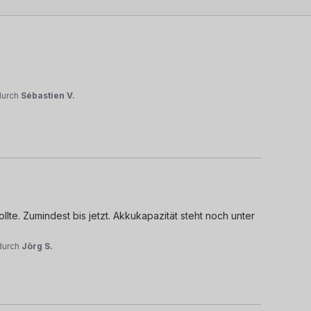
durch
Sébastien V.
lte. Zumindest bis jetzt. Akkukapazität steht noch unter 
durch
Jörg S.