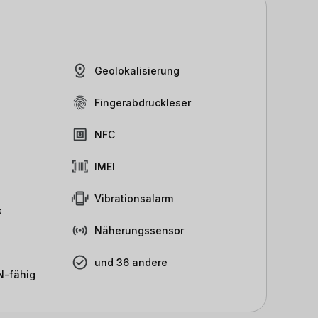
Geolokalisierung
Fingerabdruckleser
NFC
IMEI
Vibrationsalarm
s
Näherungssensor
und 36 andere
-fähig