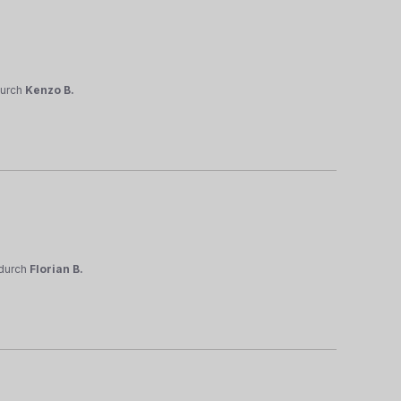
urch
Kenzo B.
durch
Florian B.