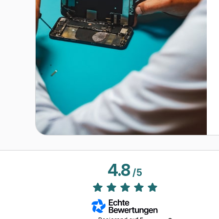
4.8
/
5