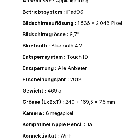
Anschlüsse
Apple lightning
Betriebssystem
iPadOS
Bildschirmauflösung
1 536 x 2 048 Pixel
Bildschirmgrösse
9,7"
Bluetooth
Bluetooth 4.2
Entsperrsystem
Touch ID
Entsperrung
Alle Anbieter
Erscheinungsjahr
2018
Gewicht
469 g
Grösse (LxBxT)
240 x 169,5 x 7,5 mm
Kamera
8 megapixel
Kompatibel Apple Pencil
Ja
Konnektivität
Wi-Fi