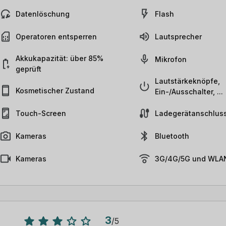
Datenlöschung
Flash
Operatoren entsperren
Lautsprecher
Akkukapazität: über 85%
Mikrofon
geprüft
Lautstärkeknöpfe,
Kosmetischer Zustand
Ein-/Ausschalter, ...
Touch-Screen
Ladegerätanschlus
Kameras
Bluetooth
Kameras
3G/4G/5G und WLAN
3
/
5