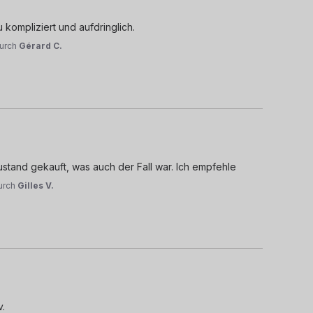
kompliziert und aufdringlich.
urch
Gérard C.
ustand gekauft, was auch der Fall war. Ich empfehle
urch
Gilles V.
v.