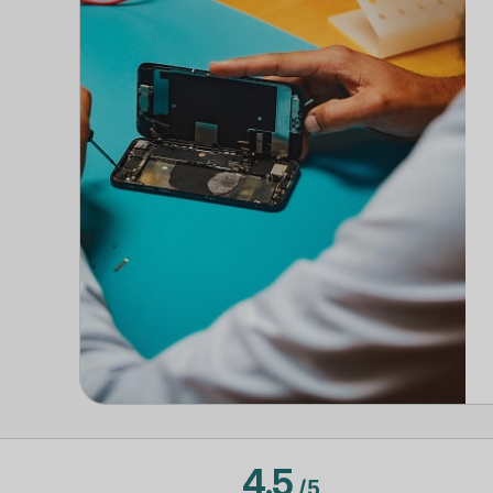
4.5
/
5