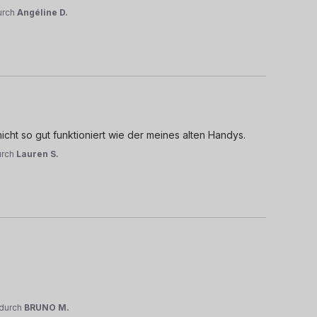
urch
Angéline D.
nicht so gut funktioniert wie der meines alten Handys.
urch
Lauren S.
durch
BRUNO M.