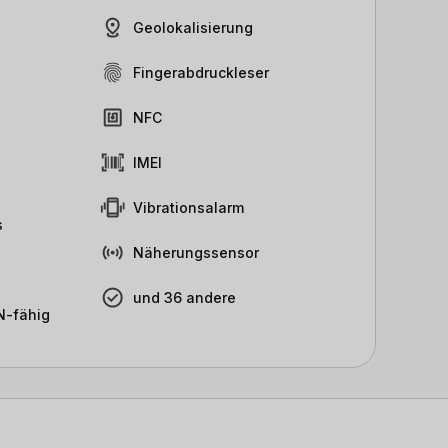
Geolokalisierung
Fingerabdruckleser
NFC
IMEI
Vibrationsalarm
s
Näherungssensor
und 36 andere
-fähig