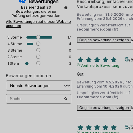
Beschreibung, einfacher und 
Verkaufsprozess, sehr zuver
Basierend auf
23
Bewertungen, die einer
Bewertung vom
31.5.2026
, inf
Prüfung unterzogen wurden
Erfahrung vom
26.4.2026
durc
Alle Bewertungen auf dieser Website
Ursprünglich veröffentlicht auf
ansehen
recommerce.com (fr)
5
Sterne
17
Originalbewertung anzeigen
4
Sterne
4
3
Sterne
0
2
Sterne
0
5
/
1
Stern
2
Verifizierte Bewertung
Gut
Bewertungen sortieren
Bewertung vom
4.5.2026
, info
Erfahrung vom
10.4.2026
durc
Ursprünglich veröffentlicht auf
recommerce.com (fr)
Originalbewertung anzeigen
5
/