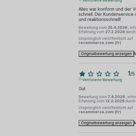
Verifizierte Bewertung
Alles war konform und der V
schnell. Der Kundenservice is
und reaktionsschnell!
Bewertung vom
25.4.2026
, in
Erfahrung vom
27.2.2026
durc
Ursprünglich veröffentlicht auf
recommerce.com (fr)
Originalbewertung anzeigen
1
/
5
Verifizierte Bewertung
Gut
Bewertung vom
7.4.2026
, info
Erfahrung vom
12.2.2026
durc
Ursprünglich veröffentlicht auf
recommerce.com (fr)
Originalbewertung anzeigen