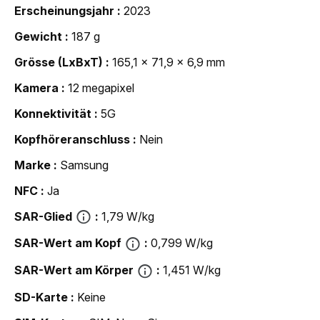
Erscheinungsjahr
2023
Gewicht
187 g
Grösse (LxBxT)
165,1 x 71,9 x 6,9 mm
Kamera
12 megapixel
Konnektivität
5G
Kopfhöreranschluss
Nein
Marke
Samsung
NFC
Ja
SAR-Glied
1,79 W/kg
SAR-Wert am Kopf
0,799 W/kg
SAR-Wert am Körper
1,451 W/kg
SD-Karte
Keine