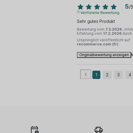
5
/
Verifizierte Bewertung
Sehr gutes Produkt
Bewertung vom
7.3.2026
, info
Erfahrung vom
17.2.2026
durch
Ursprünglich veröffentlicht auf
recommerce.com (fr)
Originalbewertung anzeigen
1
2
3
4