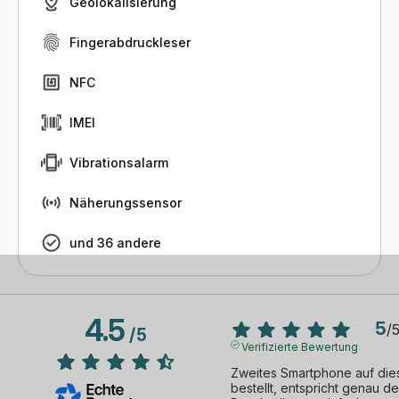
Geolokalisierung
Fingerabdruckleser
NFC
IMEI
Vibrationsalarm
Näherungssensor
und 36 andere
4.5
5
/
/
5
Verifizierte Bewertung
Zweites Smartphone auf dies
bestellt, entspricht genau der