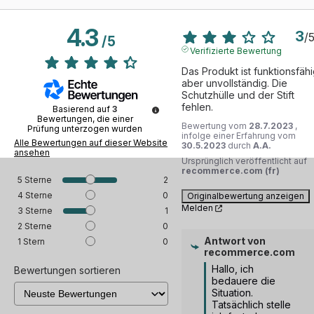
4.3
3
/
/
5
Verifizierte Bewertung
Das Produkt ist funktionsfähig
aber unvollständig. Die 
Schutzhülle und der Stift 
fehlen.
Basierend auf
3
Bewertungen, die einer
Bewertung vom
28.7.2023
,
Prüfung unterzogen wurden
infolge einer Erfahrung vom
Alle Bewertungen auf dieser Website
30.5.2023
durch
A.A.
ansehen
Ursprünglich veröffentlicht auf
recommerce.com (fr)
5
Sterne
2
4
Sterne
0
Originalbewertung anzeigen
Melden
3
Sterne
1
2
Sterne
0
Antwort von
1
Stern
0
recommerce.com
Hallo, ich 
Bewertungen sortieren
bedauere die 
Situation. 
Tatsächlich stelle 