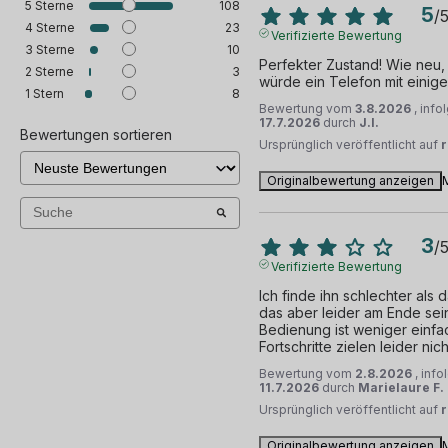
5
Sterne
108
5
/
4
Sterne
23
Verifizierte Bewertung
3
Sterne
10
Perfekter Zustand! Wie neu, 
2
Sterne
3
würde ein Telefon mit einig
1
Stern
8
Bewertung vom
3.8.2026
, inf
17.7.2026
durch
J.I.
Bewertungen sortieren
Ursprünglich veröffentlicht auf
Originalbewertung anzeigen
3
/
Verifizierte Bewertung
Ich finde ihn schlechter als d
das aber leider am Ende sei
Bedienung ist weniger einfac
Fortschritte zielen leider ni
Bewertung vom
2.8.2026
, inf
11.7.2026
durch
Marielaure F.
Ursprünglich veröffentlicht auf
Originalbewertung anzeigen