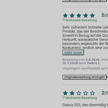
5
/
Verifizierte Bewertung
Sehr zufrieden! Schnelle Lie
Produkt, das der Beschreibu
Sowohl in Bezug auf die Quali
Herkunft, europäische Versio
besonders angesichts der Mi
Konkurrenz, endlich eine zu
mehr lesen
Bewertung vom
2.8.2026
, inf
10.7.2026
durch
Cedric L.
Ursprünglich veröffentlicht auf
Originalbewertung anzeigen
2
/
5
Verifizierte Bewertung
Galaxy S23, das übermäßig h