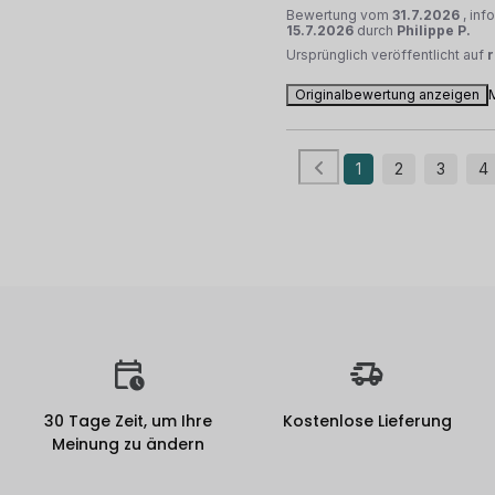
Bewertung vom
31.7.2026
, inf
15.7.2026
durch
Philippe P.
Ursprünglich veröffentlicht auf
Originalbewertung anzeigen
1
2
3
4
30 Tage Zeit, um Ihre
Kostenlose Lieferung
Meinung zu ändern