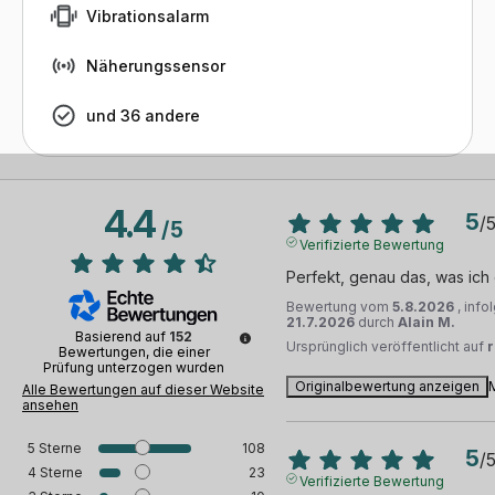
Vibrationsalarm
Näherungssensor
und 36 andere
4.4
5
/
/
5
Verifizierte Bewertung
Perfekt, genau das, was ich
Bewertung vom
5.8.2026
, inf
21.7.2026
durch
Alain M.
Basierend auf
152
Ursprünglich veröffentlicht auf
Bewertungen, die einer
Prüfung unterzogen wurden
Originalbewertung anzeigen
Alle Bewertungen auf dieser Website
ansehen
5
Sterne
108
5
/
4
Sterne
23
Verifizierte Bewertung