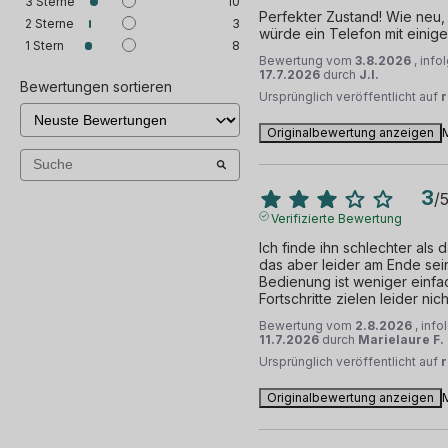
3
Sterne
10
Perfekter Zustand! Wie neu, 
2
Sterne
3
würde ein Telefon mit einig
1
Stern
8
Bewertung vom
3.8.2026
, inf
17.7.2026
durch
J.I.
Bewertungen sortieren
Ursprünglich veröffentlicht auf
Originalbewertung anzeigen
3
/
Verifizierte Bewertung
Ich finde ihn schlechter als d
das aber leider am Ende sei
Bedienung ist weniger einfac
Fortschritte zielen leider ni
Bewertung vom
2.8.2026
, inf
11.7.2026
durch
Marielaure F.
Ursprünglich veröffentlicht auf
Originalbewertung anzeigen