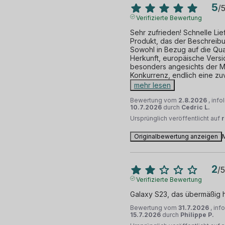
5
/
Verifizierte Bewertung
Sehr zufrieden! Schnelle Lie
Produkt, das der Beschreibu
Sowohl in Bezug auf die Quali
Herkunft, europäische Versio
besonders angesichts der Mi
Konkurrenz, endlich eine zu
mehr lesen
Bewertung vom
2.8.2026
, inf
10.7.2026
durch
Cedric L.
Ursprünglich veröffentlicht auf
Originalbewertung anzeigen
2
/
5
Verifizierte Bewertung
Galaxy S23, das übermäßig h
Bewertung vom
31.7.2026
, inf
15.7.2026
durch
Philippe P.