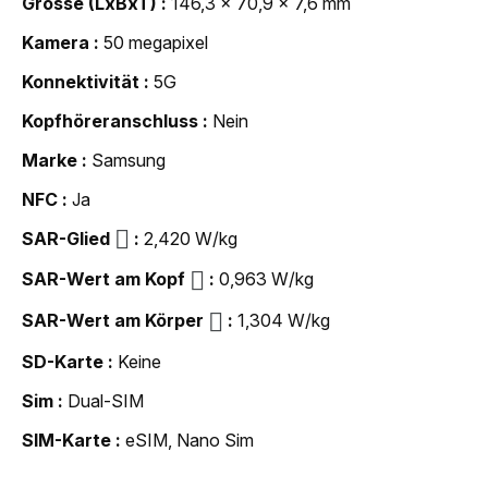
Grösse (LxBxT)
146,3 x 70,9 x 7,6 mm
Kamera
50 megapixel
Konnektivität
5G
Kopfhöreranschluss
Nein
Marke
Samsung
NFC
Ja
SAR-Glied
2,420 W/kg
SAR-Wert am Kopf
0,963 W/kg
SAR-Wert am Körper
1,304 W/kg
SD-Karte
Keine
Sim
Dual-SIM
SIM-Karte
eSIM, Nano Sim