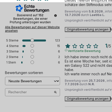
Dieses Telefon entspricht me
schätze den Stiftmodus sehr
Bewertung vom
5.8.2026
, inf
13.7.2026
durch
Laetitia L.
Basierend auf
152
Bewertungen, die einer
Ursprünglich veröffentlicht auf
Prüfung unterzogen wurden
Alle Bewertungen auf dieser Website
Originalbewertung anzeigen
ansehen
5
Sterne
123
1
/
5
4
Sterne
15
Verifizierte Bewertung
3
Sterne
6
Ich habe immer noch nicht das
2
Sterne
2
Es ist eine Woche her, seit i
1
Stern
6
ein Galaxy S22 und nicht das
habe.

Bewertungen sortieren
Ich warte immer noch auf Ne
Bewertung vom
25.7.2026
, in
7.7.2026
durch
N.R.
Ursprünglich veröffentlicht auf
Originalbewertung anzeigen