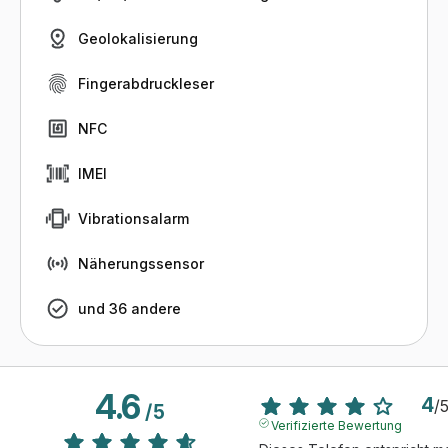
Geolokalisierung
Fingerabdruckleser
NFC
IMEI
Vibrationsalarm
Näherungssensor
und 36 andere
4.6
4
/
/
5
Verifizierte Bewertung