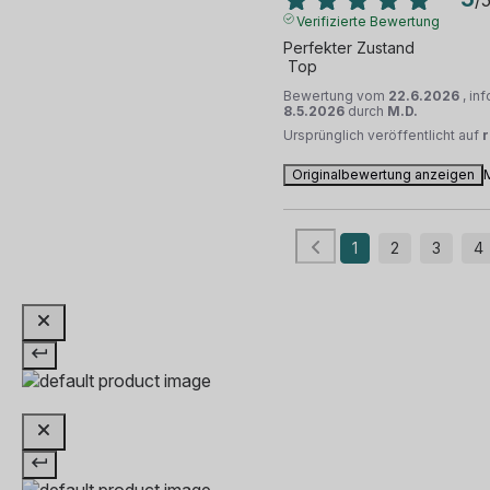
/
Verifizierte Bewertung
Perfekter Zustand 

 Top
Bewertung vom
22.6.2026
, in
8.5.2026
durch
M.D.
Ursprünglich veröffentlicht auf
Originalbewertung anzeigen
1
2
3
4