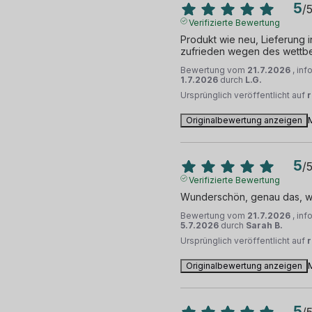
5
/
Verifizierte Bewertung
Produkt wie neu, Lieferung in
zufrieden wegen des wettb
Bewertung vom
21.7.2026
, in
1.7.2026
durch
L.G.
Ursprünglich veröffentlicht auf
Originalbewertung anzeigen
5
/
Verifizierte Bewertung
Wunderschön, genau das, wa
Bewertung vom
21.7.2026
, in
5.7.2026
durch
Sarah B.
Ursprünglich veröffentlicht auf
Originalbewertung anzeigen
5