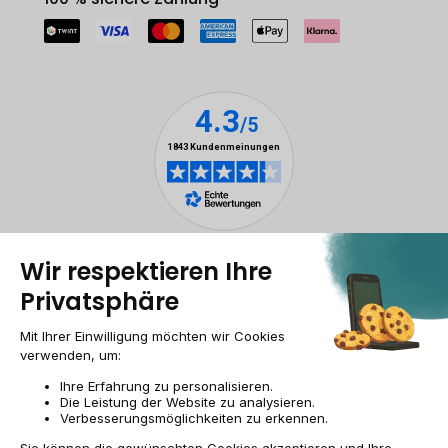
Rechtliche Hinweise
Cookie-Verwaltung
Allgemeine Geschäftsbedingungen
Personenbezogener daten
Barrierefreiheit
Sitemap
Webseite der Recommerce Group
CH-DE | CHF