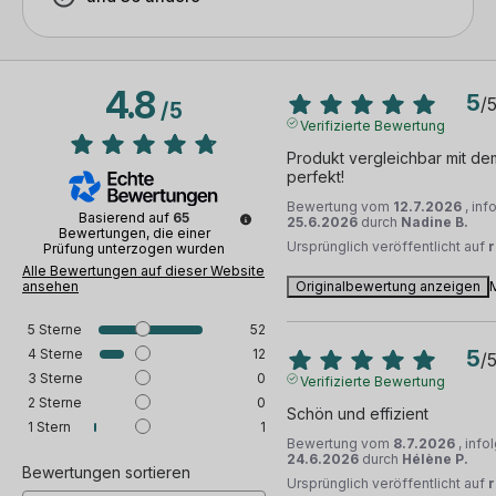
4.8
5
/
/
5
Verifizierte Bewertung
Produkt vergleichbar mit dem 
perfekt!
Bewertung vom
12.7.2026
, in
Basierend auf
65
25.6.2026
durch
Nadine B.
Bewertungen, die einer
Ursprünglich veröffentlicht auf
Prüfung unterzogen wurden
Alle Bewertungen auf dieser Website
ansehen
Originalbewertung anzeigen
5
Sterne
52
4
Sterne
12
5
/
3
Sterne
0
Verifizierte Bewertung
2
Sterne
0
Schön und effizient
1
Stern
1
Bewertung vom
8.7.2026
, inf
24.6.2026
durch
Hélène P.
Bewertungen sortieren
Ursprünglich veröffentlicht auf