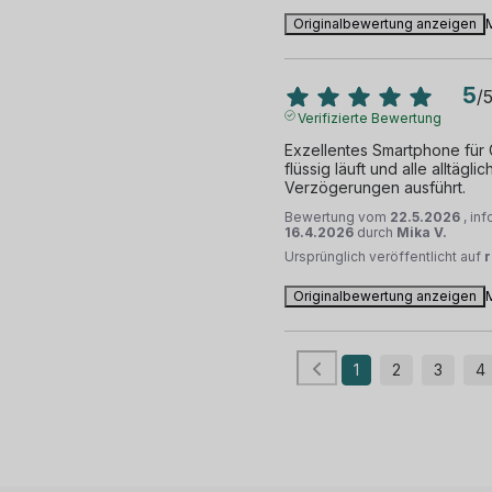
Originalbewertung anzeigen
5
/
Verifizierte Bewertung
Exzellentes Smartphone für G
flüssig läuft und alle alltä
Verzögerungen ausführt.
Bewertung vom
22.5.2026
, in
16.4.2026
durch
Mika V.
Ursprünglich veröffentlicht auf
Originalbewertung anzeigen
1
2
3
4