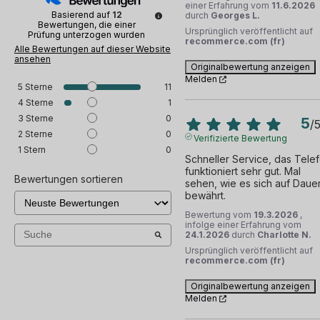
einer Erfahrung vom
11.6.2026
Basierend auf
12
durch
Georges L.
Bewertungen, die einer
Ursprünglich veröffentlicht auf
Prüfung unterzogen wurden
recommerce.com (fr)
Alle Bewertungen auf dieser Website
ansehen
Originalbewertung anzeigen
Melden
5
Sterne
11
4
Sterne
1
3
Sterne
0
5
/
2
Sterne
0
Verifizierte Bewertung
1
Stern
0
Schneller Service, das Telef
funktioniert sehr gut. Mal 
Bewertungen sortieren
sehen, wie es sich auf Dauer
bewährt.
Bewertung vom
19.3.2026
,
infolge einer Erfahrung vom
24.1.2026
durch
Charlotte N.
Ursprünglich veröffentlicht auf
recommerce.com (fr)
Originalbewertung anzeigen
Melden