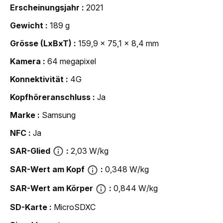
Erscheinungsjahr
2021
Gewicht
189 g
Grösse (LxBxT)
159,9 x 75,1 x 8,4 mm
Kamera
64 megapixel
Konnektivität
4G
Kopfhöreranschluss
Ja
Marke
Samsung
NFC
Ja
SAR-Glied
2,03 W/kg
SAR-Wert am Kopf
0,348 W/kg
SAR-Wert am Körper
0,844 W/kg
SD-Karte
MicroSDXC