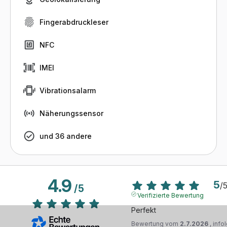
Fingerabdruckleser
NFC
IMEI
Vibrationsalarm
Näherungssensor
und 36 andere
4.9
5
/
/
5
Verifizierte Bewertung
Perfekt
Bewertung vom
2.7.2026
, info